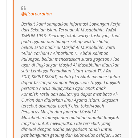
@ljlcorporation
Berikut kami sampaikan informasi Lowongan Kerja
dari Sekolah Islam Terpadu Al Musabbihin. PADA
TAHUN 1996: Seorang tokoh warga tasbi yang taat
pada agama dan hampir setiap waktu sholat,
beliau setia hadir di Masjid Al Musabbihin, yaitu
“Allah Yarham / Almarhum H. Abdul Rahman
Pulungan, beliau mencetuskan suatu gagasan / ide
agar di lingkungan Masjid Al Musabbihin didirikan
satu Lembaga Pendidikan Islam, mulai TK / RA,
SDIT, SMPIT SMAIT, malah jika Allah memberi jalan
dapat berlanjut sampai Perguruan Tinggi. Langkah
pertama harus diupayakan agar anak-anak
Komplek Tasbi dan sekitarnya dapat membaca Al-
Qur’an dan diajarkan Ilmu Agama Islam. Gagasan
tersebut disambut positif oleh tokoh-tokoh
Pengurus Masjid dan Jama’ah Masjid Al
Musabbihin lainnya dan mulailah diambil langkah-
langkah untuk mewujudkan ide tersebut, yang
dimulai dengan usaha pengadaan tanah untuk
pembangunan gedung dan kelas-kelas belajar. Saat