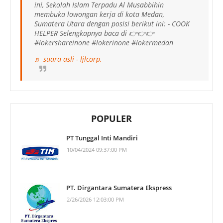
ini, Sekolah Islam Terpadu Al Musabbihin
membuka lowongan kerja di kota Medan,
Sumatera Utara dengan posisi berikut ini: - COOK
HELPER Selengkapnya baca di 👉👉👉
#lokershareinone #lokerinone #lokermedan
♬ suara asli - ljlcorp.
POPULER
PT Tunggal Inti Mandiri
10/04/2024 09:37:00 PM
PT. Dirgantara Sumatera Ekspress
2/26/2026 12:03:00 PM