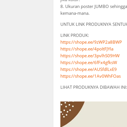
8. Ukuran poster JUMBO sehingga
kemana-mana.
UNTUK LINK PRODUKNYA SENTUH 
LINK PRODUK:
https://shope.ee/9zWP2a8BWP
https://shope.ee/4poItFJYIa
https://shope.ee/3pvlhS09HW
https://shope.ee/6fFx4gfksW
https://shope.ee/AUSfdlLxE9
https://shope.ee/1Av0WhFOas
LIHAT PRODUKNYA DIBAWAH INI