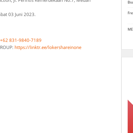
ction, Jl. Perintis Kemerdekaan No.7, Medan
Bio
Fr
bat 03 Juni 2023.
ME
+62 831-9840-7189
 GROUP:
https://linktr.ee/lokershareinone