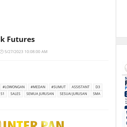
ik Futures
🕐
5/27/2023 10:08:00 AM
#LOWONGAN
#MEDAN
#SUMUT
ASSISTANT
D3
S1
SALES
SEMUA JURUSAN
SESUAI JURUSAN
SMA