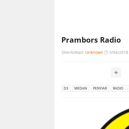
Prambors Radio
Diterbitkan:
Unknown
🕐
3/04/2018
D3
MEDAN
PENYIAR
RADIO