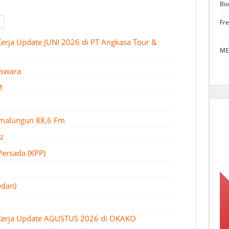
Bio
Fr
erja Update JUNI 2026 di PT Angkasa Tour &
ME
aswara
M
imalungun 88,6 Fm
z
Persada (KPP)
edan)
Kerja Update AGUSTUS 2026 di OKAKO