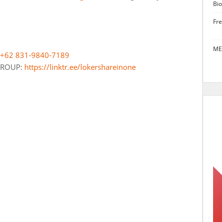
Bio
Fr
ME
+62 831-9840-7189
 GROUP:
https://linktr.ee/lokershareinone