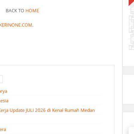
BACK TO
HOME
KERINONE.COM
.
arya
esia
erja Update JULI 2026 di Kenal Rumah Medan
era