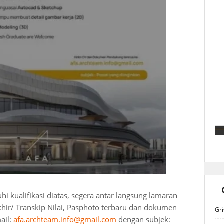
 kualifikasi diatas, segera antar langsung lamaran
khir/ Transkip Nilai, Pasphoto terbaru dan dokumen
Gri
ail:
afa.archteam.info@gmail.com
dengan subjek: