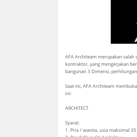
AFA Architeam merupakan salah sa
kontraktor, yang mengerjakan be
bangunan 3 Dimensi, perhitunga
Saat ini, AFA Architeam membuka 
ini:
ARCHITECT
Syarat:
1. Pria / wanita, usia maksimal 3