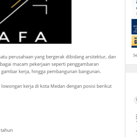
S
tu perusahaan yang bergerak dibidang arsitektur, dan
rbagai macam pekerjaan seperti penggambaran
n gambar kerja, hingga pembangunan bangunan.
lowongan kerja di kota Medan dengan posisi berikut
5 tahun