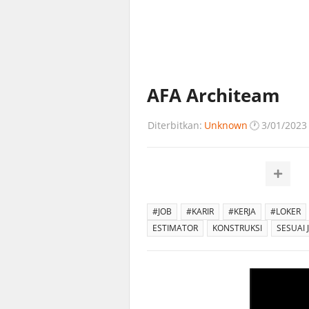
AFA Architeam
Diterbitkan:
Unknown
🕐
3/01/2023
#JOB
#KARIR
#KERJA
#LOKER
ESTIMATOR
KONSTRUKSI
SESUAI