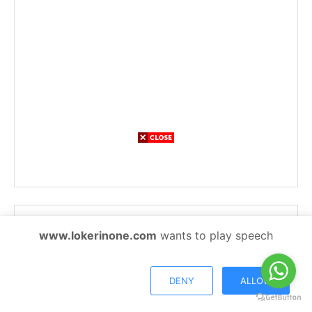
www.lokerinone.com
wants to play speech
END
DENY
ALLOW
PLACE YOUR BANNER