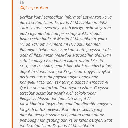
@ljlcorporation
Berikut kami sampaikan informasi Lowongan Kerja
dari Sekolah Islam Terpadu Al Musabbihin. PADA
TAHUN 1996: Seorang tokoh warga tasbi yang taat
pada agama dan hampir setiap waktu sholat,
beliau setia hadir di Masjid Al Musabbihin, yaitu
“Allah Yarham / Almarhum H. Abdul Rahman
Pulungan, beliau mencetuskan suatu gagasan / ide
agar di lingkungan Masjid Al Musabbihin didirikan
satu Lembaga Pendidikan Islam, mulai TK / RA,
SDIT, SMPIT SMAIT, malah jika Allah memberi jalan
dapat berlanjut sampai Perguruan Tinggi. Langkah
pertama harus diupayakan agar anak-anak
Komplek Tasbi dan sekitarnya dapat membaca Al-
Qur’an dan diajarkan Ilmu Agama Islam. Gagasan
tersebut disambut positif oleh tokoh-tokoh
Pengurus Masjid dan Jama’ah Masjid Al
Musabbihin lainnya dan mulailah diambil langkah-
langkah untuk mewujudkan ide tersebut, yang
dimulai dengan usaha pengadaan tanah untuk
pembangunan gedung dan kelas-kelas belajar. Saat
ini, Sekolah Islam Terpadu Al Musabbihin