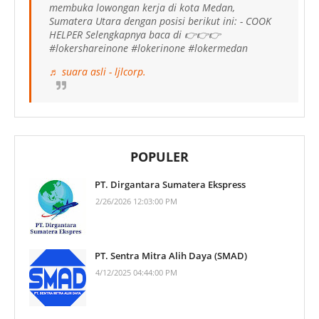
membuka lowongan kerja di kota Medan,
Sumatera Utara dengan posisi berikut ini: - COOK
HELPER Selengkapnya baca di 👉👉👉
#lokershareinone #lokerinone #lokermedan
♬ suara asli - ljlcorp.
POPULER
PT. Dirgantara Sumatera Ekspress
2/26/2026 12:03:00 PM
PT. Sentra Mitra Alih Daya (SMAD)
4/12/2025 04:44:00 PM