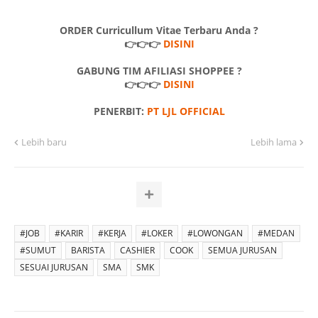
ORDER Curricullum Vitae Terbaru Anda ?
👉👉👉
DISINI
GABUNG TIM AFILIASI SHOPPEE ?
👉👉👉
DISINI
PENERBIT:
PT LJL OFFICIAL
Lebih baru
Lebih lama
#JOB
#KARIR
#KERJA
#LOKER
#LOWONGAN
#MEDAN
#SUMUT
BARISTA
CASHIER
COOK
SEMUA JURUSAN
SESUAI JURUSAN
SMA
SMK