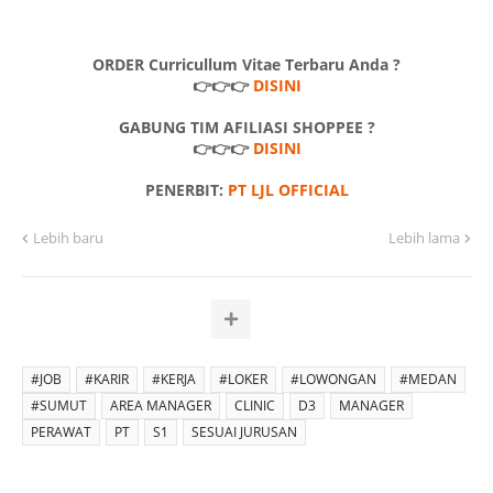
ORDER Curricullum Vitae Terbaru Anda ?
👉👉👉
DISINI
GABUNG TIM AFILIASI SHOPPEE ?
👉👉👉
DISINI
PENERBIT:
PT LJL OFFICIAL
Lebih baru
Lebih lama
#JOB
#KARIR
#KERJA
#LOKER
#LOWONGAN
#MEDAN
#SUMUT
AREA MANAGER
CLINIC
D3
MANAGER
PERAWAT
PT
S1
SESUAI JURUSAN