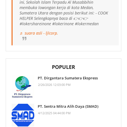
ini, Sekolah Islam Terpadu Al Musabbihin
membuka lowongan kerja di kota Medan,
Sumatera Utara dengan posisi berikut ini: - COOK
HELPER Selengkapnya baca di 👉👉👉
#lokershareinone #lokerinone #lokermedan
♬ suara asli - ljlcorp.
POPULER
PT. Dirgantara Sumatera Ekspress
2/26/2026 12:03:00 PM
PT. Sentra Mitra Alih Daya (SMAD)
4/12/2025 04:44:00 PM