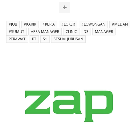
#JOB
#KARIR
#KERJA
#LOKER
#LOWONGAN
#MEDAN
#SUMUT
AREA MANAGER
CLINIC
D3
MANAGER
PERAWAT
PT
S1
SESUAI JURUSAN