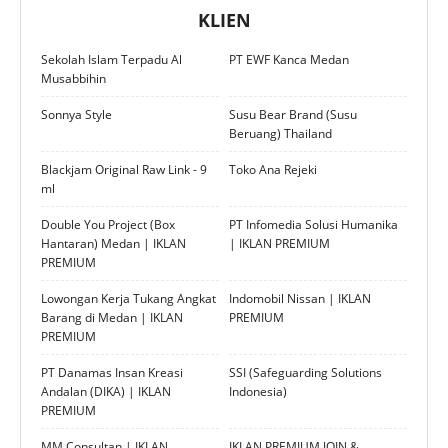
KLIEN
Sekolah Islam Terpadu Al
PT EWF Kanca Medan
Musabbihin
Sonnya Style
Susu Bear Brand (Susu
Beruang) Thailand
Blackjam Original Raw Link - 9
Toko Ana Rejeki
ml
Double You Project (Box
PT Infomedia Solusi Humanika
Hantaran) Medan | IKLAN
| IKLAN PREMIUM
PREMIUM
Lowongan Kerja Tukang Angkat
Indomobil Nissan | IKLAN
Barang di Medan | IKLAN
PREMIUM
PREMIUM
PT Danamas Insan Kreasi
SSI (Safeguarding Solutions
Andalan (DIKA) | IKLAN
Indonesia)
PREMIUM
MM Consultan | IKLAN
IKLAN PREMIUM JOIN &