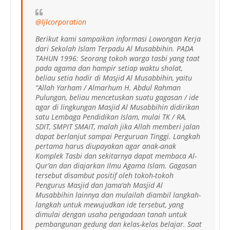
@ljlcorporation
Berikut kami sampaikan informasi Lowongan Kerja
dari Sekolah Islam Terpadu Al Musabbihin. PADA
TAHUN 1996: Seorang tokoh warga tasbi yang taat
pada agama dan hampir setiap waktu sholat,
beliau setia hadir di Masjid Al Musabbihin, yaitu
“Allah Yarham / Almarhum H. Abdul Rahman
Pulungan, beliau mencetuskan suatu gagasan / ide
agar di lingkungan Masjid Al Musabbihin didirikan
satu Lembaga Pendidikan Islam, mulai TK / RA,
SDIT, SMPIT SMAIT, malah jika Allah memberi jalan
dapat berlanjut sampai Perguruan Tinggi. Langkah
pertama harus diupayakan agar anak-anak
Komplek Tasbi dan sekitarnya dapat membaca Al-
Qur’an dan diajarkan Ilmu Agama Islam. Gagasan
tersebut disambut positif oleh tokoh-tokoh
Pengurus Masjid dan Jama’ah Masjid Al
Musabbihin lainnya dan mulailah diambil langkah-
langkah untuk mewujudkan ide tersebut, yang
dimulai dengan usaha pengadaan tanah untuk
pembangunan gedung dan kelas-kelas belajar. Saat