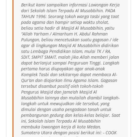
Berikut kami sampaikan informasi Lowongan Kerja
dari Sekolah Islam Terpadu Al Musabbihin. PADA
TAHUN 1996: Seorang tokoh warga tasbi yang taat
pada agama dan hampir setiap waktu sholat,
beliau setia hadir di Masjid Al Musabbihin, yaitu
“Allah Yarham / Almarhum H. Abdul Rahman
Pulungan, beliau mencetuskan suatu gagasan / ide
agar di lingkungan Masjid Al Musabbihin didirikan
satu Lembaga Pendidikan Islam, mulai TK / RA,
SDIT, SMPIT SMAIT, malah jika Allah memberi jalan
dapat berlanjut sampai Perguruan Tinggi. Langkah
pertama harus diupayakan agar anak-anak
Komplek Tasbi dan sekitarnya dapat membaca Al-
Qur’an dan diajarkan Ilmu Agama Islam. Gagasan
tersebut disambut positif oleh tokoh-tokoh
Pengurus Masjid dan Jama’ah Masjid Al
Musabbihin lainnya dan mulailah diambil langkah-
langkah untuk mewujudkan ide tersebut, yang
dimulai dengan usaha pengadaan tanah untuk
pembangunan gedung dan kelas-kelas belajar. Saat
ini, Sekolah Islam Terpadu Al Musabbihin
membuka lowongan kerja di kota Medan,
Sumatera Utara dengan posisi berikut ini: - COOK