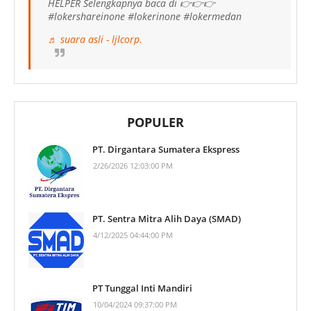
HELPER Selengkapnya baca di 👉👉👉
#lokershareinone #lokerinone #lokermedan
♬ suara asli - ljlcorp.
POPULER
PT. Dirgantara Sumatera Ekspress
2/26/2026 12:03:00 PM
PT. Sentra Mitra Alih Daya (SMAD)
4/12/2025 04:44:00 PM
PT Tunggal Inti Mandiri
10/04/2024 09:37:00 PM