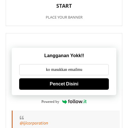
START
PLACE YOUR BANNER
Langganan Yokk!!
Pencet Disini
Powered by
@ljlcorporation