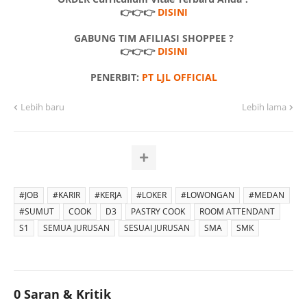
👉👉👉
DISINI
GABUNG TIM AFILIASI SHOPPEE ?
👉👉👉
DISINI
PENERBIT:
PT LJL OFFICIAL
Lebih baru
Lebih lama
#JOB
#KARIR
#KERJA
#LOKER
#LOWONGAN
#MEDAN
#SUMUT
COOK
D3
PASTRY COOK
ROOM ATTENDANT
S1
SEMUA JURUSAN
SESUAI JURUSAN
SMA
SMK
0 Saran & Kritik