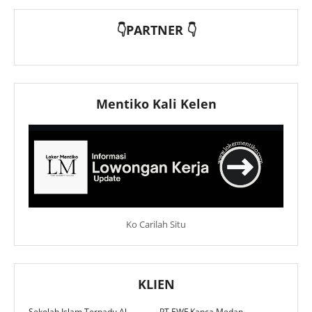
👇PARTNER 👇
Mentiko Kali Kelen
Ko Carilah Situ
KLIEN
Sekolah Islam Terpadu Al
PT EWF Kanca Medan