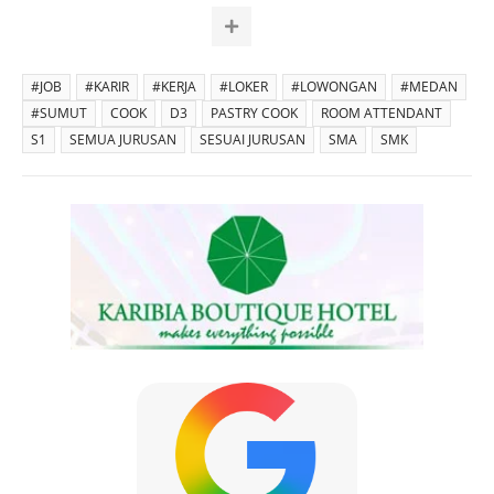
#JOB
#KARIR
#KERJA
#LOKER
#LOWONGAN
#MEDAN
#SUMUT
COOK
D3
PASTRY COOK
ROOM ATTENDANT
S1
SEMUA JURUSAN
SESUAI JURUSAN
SMA
SMK