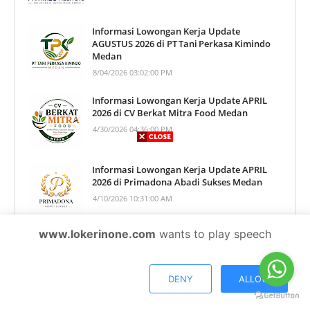
Informasi Lowongan Kerja Update
AGUSTUS 2026 di PT Tani Perkasa Kimindo
Medan
8/04/2026 03:02:00 PM
Informasi Lowongan Kerja Update APRIL
2026 di CV Berkat Mitra Food Medan
4/30/2026 04:36:00 PM
Informasi Lowongan Kerja Update APRIL
2026 di Primadona Abadi Sukses Medan
4/10/2026 10:31:00 AM
www.lokerinone.com
wants to play speech
Informasi Lowongan Kerja Update JULI 2026
di PT Pangan Jaya Sakti Medan
7/30/2026 08:39:00 AM
DENY
ALLOW
Informasi Lowongan Kerja Update