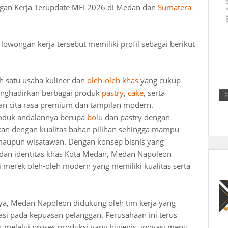
gan Kerja Terupdate MEI 2026 di Medan dan
Sumatera
wongan kerja tersebut memiliki profil sebagai berikut
 satu usaha kuliner dan
oleh-oleh khas
yang cukup
enghadirkan berbagai produk
pastry
,
cake
, serta
 cita rasa premium dan tampilan modern.
produk andalannya berupa
bolu
dan pastry dengan
kan dengan kualitas bahan pilihan sehingga mampu
maupun wisatawan. Dengan konsep bisnis yang
dan identitas khas Kota Medan, Medan Napoleon
 merek oleh-oleh modern yang memiliki kualitas serta
a, Medan Napoleon didukung oleh tim kerja yang
ntasi pada kepuasan pelanggan. Perusahaan ini terus
 melalui proses produksi yang higienis, inovasi menu