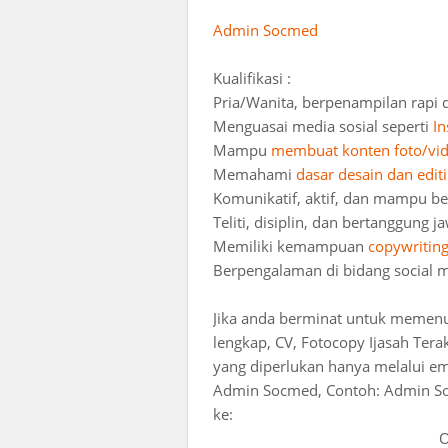
Admin Socmed
Kualifikasi :
Pria/Wanita, berpenampilan rapi d
Menguasai media sosial seperti
I
Mampu
membuat konten foto/vi
Memahami
dasar desain dan edit
Komunikatif, aktif, dan mampu be
Teliti, disiplin, dan bertanggung j
Memiliki kemampuan
copywritin
Berpengalaman di bidang social 
Jika anda berminat untuk memenuhi
lengkap, CV, Fotocopy Ijasah Tera
yang diperlukan hanya melalui em
Admin Socmed, Contoh: Admin Soc
ke:
O