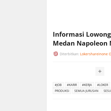
Informasi Lowong
Medan Napoleon
Diterbitkan:
Lokershareinone Of
#JOB
#KARIR
#KERJA
#LOKER
PRODUKSI
SEMUA JURUSAN
SESU