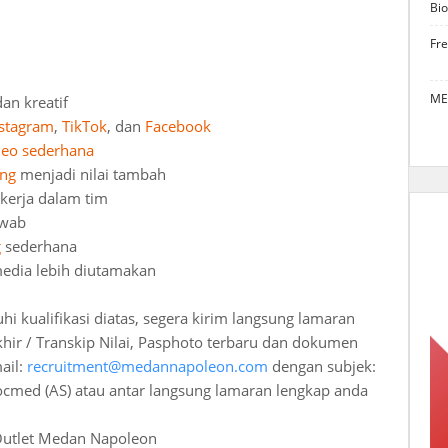
Bio
Fr
ME
an kreatif
nstagram
,
TikTok
, dan
Facebook
deo sederhana
ing
menjadi nilai tambah
kerja dalam tim
awab
g
sederhana
media lebih diutamakan
 kualifikasi diatas, segera kirim langsung lamaran
khir / Transkip Nilai, Pasphoto terbaru dan dokumen
ail:
recruitment@medannapoleon.com
dengan subjek:
med (AS) atau antar langsung lamaran lengkap anda
utlet Medan Napoleon