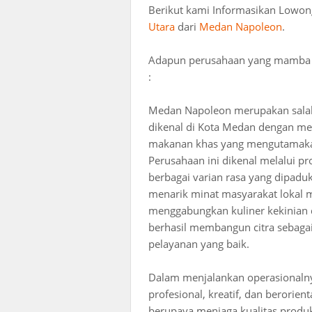
Berikut kami Informasikan Lowon
Utara
dari
Medan Napoleon
.
Adapun perusahaan yang mamba lo
:
Medan Napoleon merupakan salah
dikenal di Kota Medan dengan m
makanan khas yang mengutamakan
Perusahaan ini dikenal melalui 
berbagai varian rasa yang dipadu
menarik minat masyarakat lokal 
menggabungkan kuliner kekinian 
berhasil membangun citra sebagai
pelayanan yang baik.
Dalam menjalankan operasionalny
profesional, kreatif, dan berorie
berupaya menjaga kualitas produk