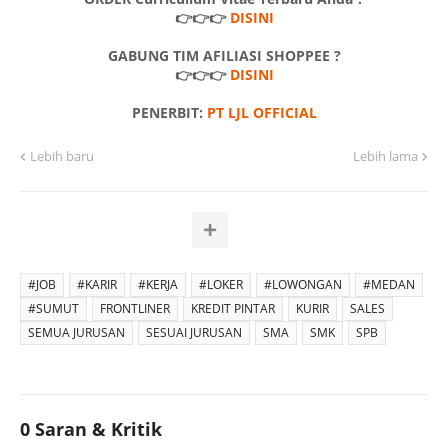
👉👉👉
DISINI
GABUNG TIM AFILIASI SHOPPEE ?
👉👉👉
DISINI
PENERBIT:
PT LJL OFFICIAL
Lebih baru
Lebih lama
#JOB
#KARIR
#KERJA
#LOKER
#LOWONGAN
#MEDAN
#SUMUT
FRONTLINER
KREDIT PINTAR
KURIR
SALES
SEMUA JURUSAN
SESUAI JURUSAN
SMA
SMK
SPB
0 Saran & Kritik