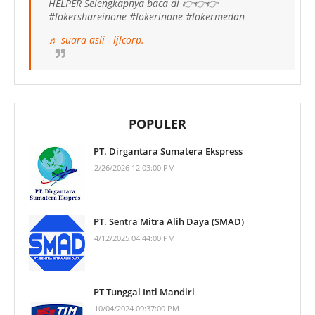
HELPER Selengkapnya baca di 👉👉👉
#lokershareinone #lokerinone #lokermedan
♬ suara asli - ljlcorp.
POPULER
PT. Dirgantara Sumatera Ekspress
2/26/2026 12:03:00 PM
PT. Sentra Mitra Alih Daya (SMAD)
4/12/2025 04:44:00 PM
PT Tunggal Inti Mandiri
10/04/2024 09:37:00 PM