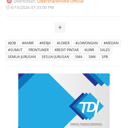
Diterbitkan:
Lokershareinone Official
🕐
6/15/2026 07:33:00 PM
#JOB
#KARIR
#KERJA
#LOKER
#LOWONGAN
#MEDAN
#SUMUT
FRONTLINER
KREDIT PINTAR
KURIR
SALES
SEMUA JURUSAN
SESUAI JURUSAN
SMA
SMK
SPB