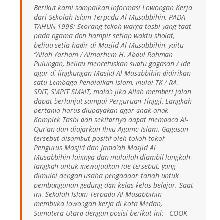
Berikut kami sampaikan informasi Lowongan Kerja
dari Sekolah Islam Terpadu Al Musabbihin. PADA
TAHUN 1996: Seorang tokoh warga tasbi yang taat
pada agama dan hampir setiap waktu sholat,
beliau setia hadir di Masjid Al Musabbihin, yaitu
“Allah Yarham / Almarhum H. Abdul Rahman
Pulungan, beliau mencetuskan suatu gagasan / ide
agar di lingkungan Masjid Al Musabbihin didirikan
satu Lembaga Pendidikan Islam, mulai TK / RA,
SDIT, SMPIT SMAIT, malah jika Allah memberi jalan
dapat berlanjut sampai Perguruan Tinggi. Langkah
pertama harus diupayakan agar anak-anak
Komplek Tasbi dan sekitarnya dapat membaca Al-
Qur’an dan diajarkan Ilmu Agama Islam. Gagasan
tersebut disambut positif oleh tokoh-tokoh
Pengurus Masjid dan Jama’ah Masjid Al
Musabbihin lainnya dan mulailah diambil langkah-
langkah untuk mewujudkan ide tersebut, yang
dimulai dengan usaha pengadaan tanah untuk
pembangunan gedung dan kelas-kelas belajar. Saat
ini, Sekolah Islam Terpadu Al Musabbihin
membuka lowongan kerja di kota Medan,
Sumatera Utara dengan posisi berikut ini: - COOK