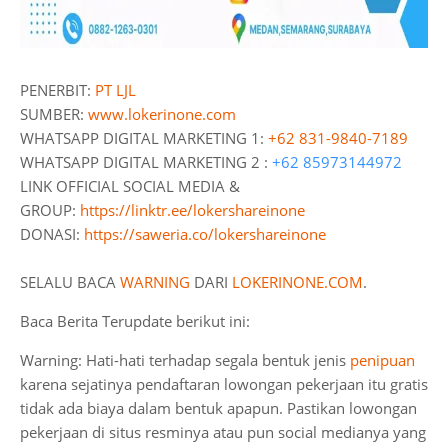
PENERBIT:
PT LJL
SUMBER:
www.lokerinone.com
WHATSAPP DIGITAL MARKETING 1:
+62 831-9840-7189
WHATSAPP DIGITAL MARKETING 2 :
+62 85973144972
LINK OFFICIAL SOCIAL MEDIA &
GROUP:
https://linktr.ee/lokershareinone
DONASI:
https://saweria.co/lokershareinone
SELALU BACA
WARNING
DARI
LOKERINONE.COM
.
Baca Berita Terupdate berikut ini:
Warning: Hati-hati terhadap segala bentuk jenis
penipuan
karena sejatinya pendaftaran lowongan pekerjaan itu gratis
tidak ada biaya dalam bentuk apapun. Pastikan lowongan
pekerjaan di situs resminya atau pun social medianya yang