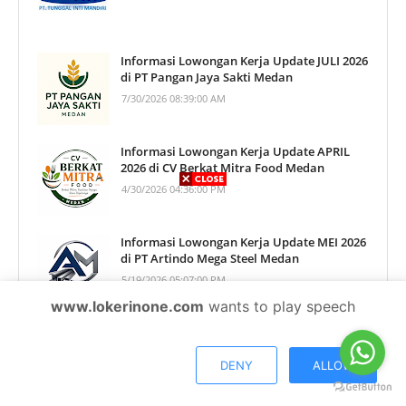
Informasi Lowongan Kerja Update JULI 2026
di PT Pangan Jaya Sakti Medan
7/30/2026 08:39:00 AM
Informasi Lowongan Kerja Update APRIL
2026 di CV Berkat Mitra Food Medan
4/30/2026 04:36:00 PM
Informasi Lowongan Kerja Update MEI 2026
di PT Artindo Mega Steel Medan
5/19/2026 05:07:00 PM
www.lokerinone.com
wants to play speech
PT Ultra Sumatera Dairy Farm (PT USDF)
3/02/2026 04:03:00 PM
DENY
ALLOW