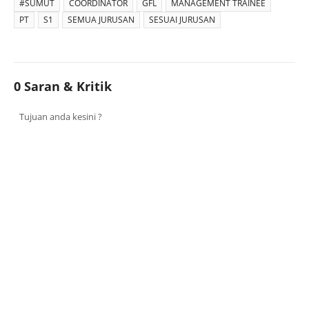
#SUMUT
COORDINATOR
GFL
MANAGEMENT TRAINEE
PT
S1
SEMUA JURUSAN
SESUAI JURUSAN
0 Saran & Kritik
Tujuan anda kesini ?