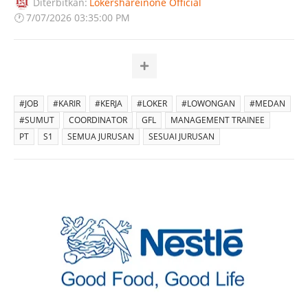
Diterbitkan:
Lokershareinone Official
🕐
7/07/2026 03:35:00 PM
#JOB
#KARIR
#KERJA
#LOKER
#LOWONGAN
#MEDAN
#SUMUT
COORDINATOR
GFL
MANAGEMENT TRAINEE
PT
S1
SEMUA JURUSAN
SESUAI JURUSAN