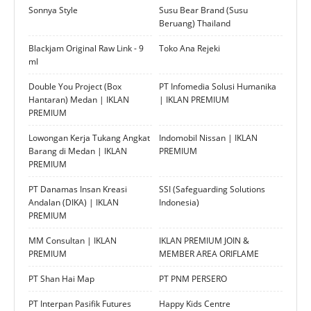
Sonnya Style
Susu Bear Brand (Susu
Beruang) Thailand
Blackjam Original Raw Link - 9
Toko Ana Rejeki
ml
Double You Project (Box
PT Infomedia Solusi Humanika
Hantaran) Medan | IKLAN
| IKLAN PREMIUM
PREMIUM
Lowongan Kerja Tukang Angkat
Indomobil Nissan | IKLAN
Barang di Medan | IKLAN
PREMIUM
PREMIUM
PT Danamas Insan Kreasi
SSI (Safeguarding Solutions
Andalan (DIKA) | IKLAN
Indonesia)
PREMIUM
MM Consultan | IKLAN
IKLAN PREMIUM JOIN &
PREMIUM
MEMBER AREA ORIFLAME
PT Shan Hai Map
PT PNM PERSERO
PT Interpan Pasifik Futures
Happy Kids Centre