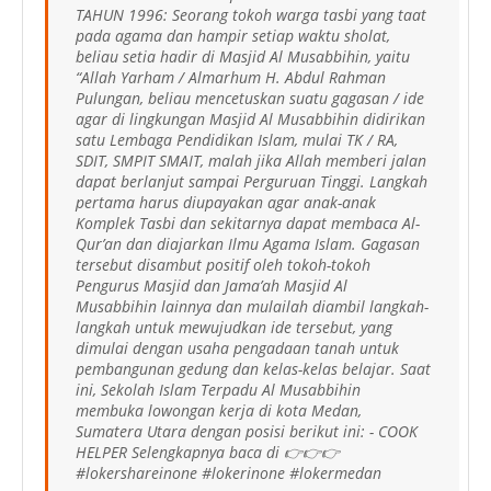
TAHUN 1996: Seorang tokoh warga tasbi yang taat
pada agama dan hampir setiap waktu sholat,
beliau setia hadir di Masjid Al Musabbihin, yaitu
“Allah Yarham / Almarhum H. Abdul Rahman
Pulungan, beliau mencetuskan suatu gagasan / ide
agar di lingkungan Masjid Al Musabbihin didirikan
satu Lembaga Pendidikan Islam, mulai TK / RA,
SDIT, SMPIT SMAIT, malah jika Allah memberi jalan
dapat berlanjut sampai Perguruan Tinggi. Langkah
pertama harus diupayakan agar anak-anak
Komplek Tasbi dan sekitarnya dapat membaca Al-
Qur’an dan diajarkan Ilmu Agama Islam. Gagasan
tersebut disambut positif oleh tokoh-tokoh
Pengurus Masjid dan Jama’ah Masjid Al
Musabbihin lainnya dan mulailah diambil langkah-
langkah untuk mewujudkan ide tersebut, yang
dimulai dengan usaha pengadaan tanah untuk
pembangunan gedung dan kelas-kelas belajar. Saat
ini, Sekolah Islam Terpadu Al Musabbihin
membuka lowongan kerja di kota Medan,
Sumatera Utara dengan posisi berikut ini: - COOK
HELPER Selengkapnya baca di 👉👉👉
#lokershareinone #lokerinone #lokermedan