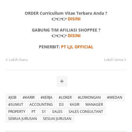
ORDER Curricullum Vitae Terbaru Anda ?
👉👉👉
DISINI
GABUNG TIM AFILIASI SHOPPEE ?
👉👉👉
DISINI
PENERBIT:
PT LJL OFFICIAL
Lebih baru
Lebih lama
#JOB
#KARIR
#KERJA
#LOKER
#LOWONGAN
#MEDAN
#SUMUT
ACCOUNTING
D3
KASIR
MANAGER
PROPERTY
PT
S1
SALES
SALES CONSULTANT
SEMUA JURUSAN
SESUAI JURUSAN