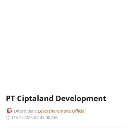
PT Ciptaland Development
Diterbitkan:
Lokershareinone Official
🕐
11/01/2025 09:43:00 AM