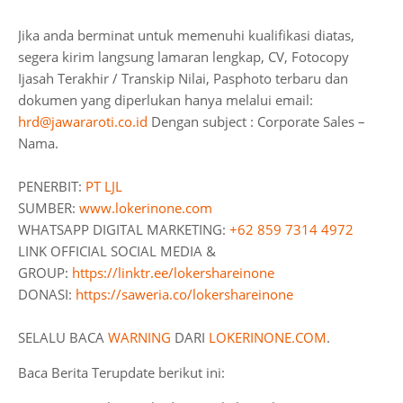
Jika anda berminat untuk memenuhi kualifikasi diatas,
segera kirim langsung lamaran lengkap, CV, Fotocopy
Ijasah Terakhir / Transkip Nilai, Pasphoto terbaru dan
dokumen yang diperlukan hanya melalui email:
hrd@jawararoti.co.id
Dengan subject : Corporate Sales –
Nama.
PENERBIT:
PT LJL
SUMBER:
www.lokerinone.com
WHATSAPP DIGITAL MARKETING:
+62 859 7314 4972
LINK OFFICIAL SOCIAL MEDIA &
GROUP:
https://linktr.ee/lokershareinone
DONASI:
https://saweria.co/lokershareinone
SELALU BACA
WARNING
DARI
LOKERINONE.COM
.
Baca Berita Terupdate berikut ini: