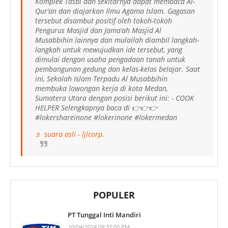
Komplek Tasbi dan sekitarnya dapat membaca Al-
Qur’an dan diajarkan Ilmu Agama Islam. Gagasan
tersebut disambut positif oleh tokoh-tokoh
Pengurus Masjid dan Jama’ah Masjid Al
Musabbihin lainnya dan mulailah diambil langkah-
langkah untuk mewujudkan ide tersebut, yang
dimulai dengan usaha pengadaan tanah untuk
pembangunan gedung dan kelas-kelas belajar. Saat
ini, Sekolah Islam Terpadu Al Musabbihin
membuka lowongan kerja di kota Medan,
Sumatera Utara dengan posisi berikut ini: - COOK
HELPER Selengkapnya baca di 👉👉👉
#lokershareinone #lokerinone #lokermedan
♬ suara asli - ljlcorp.
POPULER
PT Tunggal Inti Mandiri
10/04/2024 09:37:00 PM