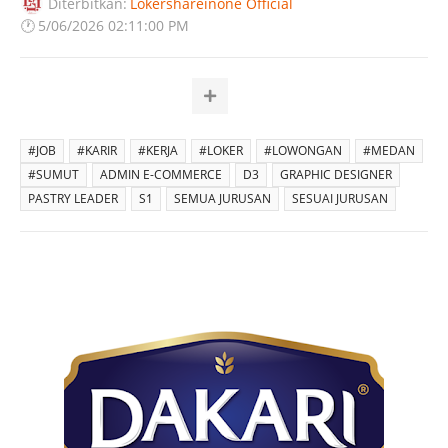
Diterbitkan:
Lokershareinone Official
🕐
5/06/2026 02:11:00 PM
#JOB
#KARIR
#KERJA
#LOKER
#LOWONGAN
#MEDAN
#SUMUT
ADMIN E-COMMERCE
D3
GRAPHIC DESIGNER
PASTRY LEADER
S1
SEMUA JURUSAN
SESUAI JURUSAN