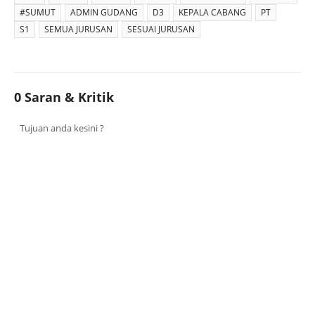
#SUMUT
ADMIN GUDANG
D3
KEPALA CABANG
PT
S1
SEMUA JURUSAN
SESUAI JURUSAN
0 Saran & Kritik
Tujuan anda kesini ?