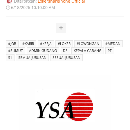
Diterbitkan:
Lokershareinone Official
🕐
6/18/2026 10:10:00 AM
#JOB
#KARIR
#KERJA
#LOKER
#LOWONGAN
#MEDAN
#SUMUT
ADMIN GUDANG
D3
KEPALA CABANG
PT
S1
SEMUA JURUSAN
SESUAI JURUSAN