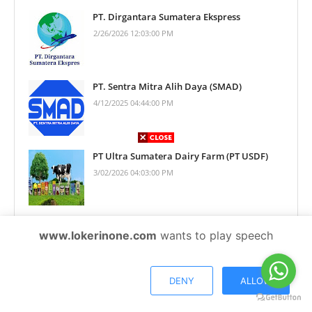
PT. Dirgantara Sumatera Ekspress
2/26/2026 12:03:00 PM
PT. Sentra Mitra Alih Daya (SMAD)
4/12/2025 04:44:00 PM
PT Ultra Sumatera Dairy Farm (PT USDF)
3/02/2026 04:03:00 PM
Informasi Lowongan Kerja Update MEI 2026
www.lokerinone.com
wants to play speech
di PT Artindo Mega Steel Medan
5/19/2026 05:07:00 PM
DENY
ALLOW
Informasi Lowongan Kerja Update APRIL
2026 di CV Berkat Mitra Food Medan