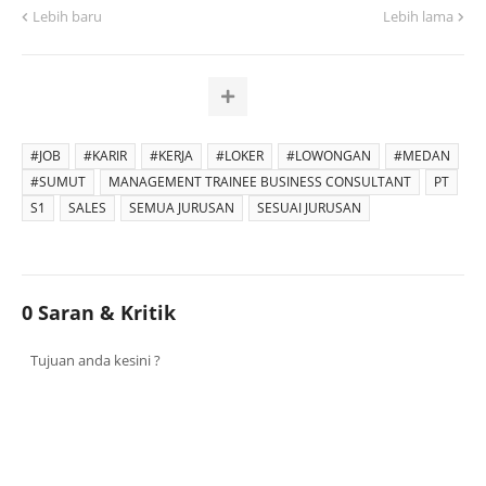
Lebih baru
Lebih lama
#JOB
#KARIR
#KERJA
#LOKER
#LOWONGAN
#MEDAN
#SUMUT
MANAGEMENT TRAINEE BUSINESS CONSULTANT
PT
S1
SALES
SEMUA JURUSAN
SESUAI JURUSAN
0 Saran & Kritik
Tujuan anda kesini ?