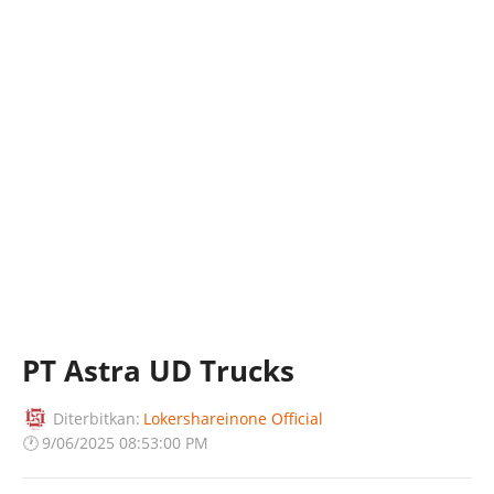
PT Astra UD Trucks
Diterbitkan:
Lokershareinone Official
🕐
9/06/2025 08:53:00 PM