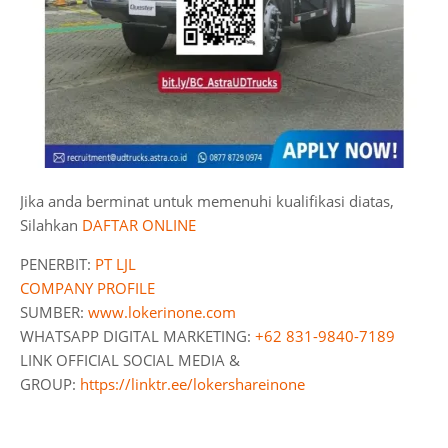
Jika anda berminat untuk memenuhi kualifikasi diatas,
Silahkan
DAFTAR ONLINE
PENERBIT:
PT LJL
COMPANY PROFILE
SUMBER:
www.lokerinone.com
WHATSAPP DIGITAL MARKETING:
+62 831-9840-7189
LINK OFFICIAL SOCIAL MEDIA &
GROUP:
https://linktr.ee/lokershareinone