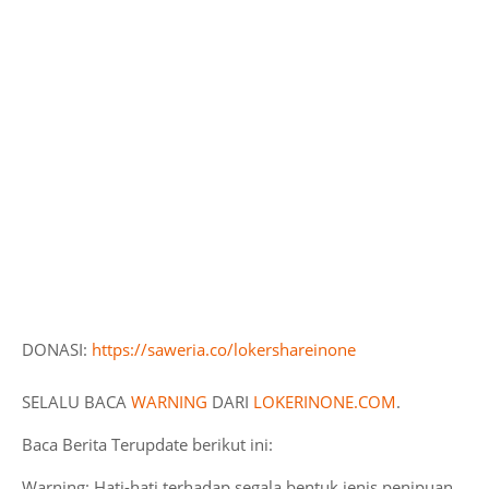
DONASI:
https://saweria.co/lokershareinone
SELALU BACA
WARNING
DARI
LOKERINONE.COM
.
Baca Berita Terupdate berikut ini:
Warning: Hati-hati terhadap segala bentuk jenis penipuan