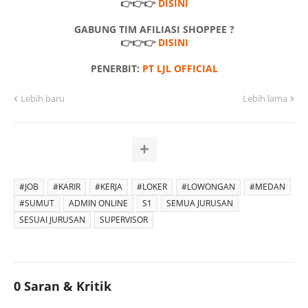
👉👉👉
DISINI
GABUNG TIM AFILIASI SHOPPEE ?
👉👉👉
DISINI
PENERBIT:
PT LJL OFFICIAL
Lebih baru
Lebih lama
#JOB
#KARIR
#KERJA
#LOKER
#LOWONGAN
#MEDAN
#SUMUT
ADMIN ONLINE
S1
SEMUA JURUSAN
SESUAI JURUSAN
SUPERVISOR
0 Saran & Kritik