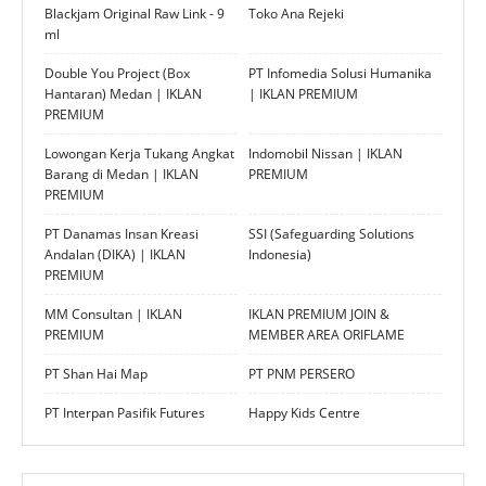
Blackjam Original Raw Link - 9
Toko Ana Rejeki
ml
Double You Project (Box
PT Infomedia Solusi Humanika
Hantaran) Medan | IKLAN
| IKLAN PREMIUM
PREMIUM
Lowongan Kerja Tukang Angkat
Indomobil Nissan | IKLAN
Barang di Medan | IKLAN
PREMIUM
PREMIUM
PT Danamas Insan Kreasi
SSI (Safeguarding Solutions
Andalan (DIKA) | IKLAN
Indonesia)
PREMIUM
MM Consultan | IKLAN
IKLAN PREMIUM JOIN &
PREMIUM
MEMBER AREA ORIFLAME
PT Shan Hai Map
PT PNM PERSERO
PT Interpan Pasifik Futures
Happy Kids Centre