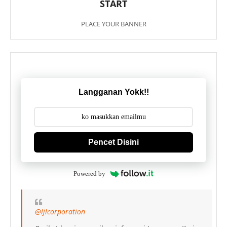
START
PLACE YOUR BANNER
Langganan Yokk!!
Pencet Disini
Powered by
@ljlcorporation