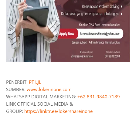
PENERBIT:
PT LJL
SUMBER:
www.lokerinone.com
WHATSAPP DIGITAL MARKETING:
+62 831-9840-7189
LINK OFFICIAL SOCIAL MEDIA &
GROUP:
https://linktr.ee/lokershareinone