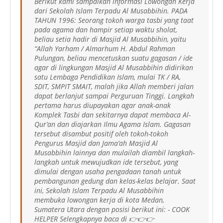
Berikut kami sampaikan informasi Lowongan Kerja
dari Sekolah Islam Terpadu Al Musabbihin. PADA
TAHUN 1996: Seorang tokoh warga tasbi yang taat
pada agama dan hampir setiap waktu sholat,
beliau setia hadir di Masjid Al Musabbihin, yaitu
“Allah Yarham / Almarhum H. Abdul Rahman
Pulungan, beliau mencetuskan suatu gagasan / ide
agar di lingkungan Masjid Al Musabbihin didirikan
satu Lembaga Pendidikan Islam, mulai TK / RA,
SDIT, SMPIT SMAIT, malah jika Allah memberi jalan
dapat berlanjut sampai Perguruan Tinggi. Langkah
pertama harus diupayakan agar anak-anak
Komplek Tasbi dan sekitarnya dapat membaca Al-
Qur’an dan diajarkan Ilmu Agama Islam. Gagasan
tersebut disambut positif oleh tokoh-tokoh
Pengurus Masjid dan Jama’ah Masjid Al
Musabbihin lainnya dan mulailah diambil langkah-
langkah untuk mewujudkan ide tersebut, yang
dimulai dengan usaha pengadaan tanah untuk
pembangunan gedung dan kelas-kelas belajar. Saat
ini, Sekolah Islam Terpadu Al Musabbihin
membuka lowongan kerja di kota Medan,
Sumatera Utara dengan posisi berikut ini: - COOK
HELPER Selengkapnya baca di 👉👉👉