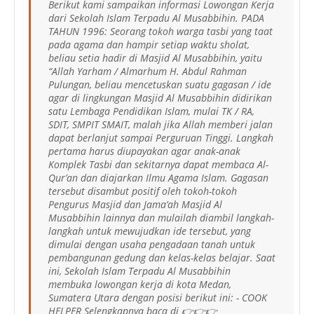
Berikut kami sampaikan informasi Lowongan Kerja
dari Sekolah Islam Terpadu Al Musabbihin. PADA
TAHUN 1996: Seorang tokoh warga tasbi yang taat
pada agama dan hampir setiap waktu sholat,
beliau setia hadir di Masjid Al Musabbihin, yaitu
“Allah Yarham / Almarhum H. Abdul Rahman
Pulungan, beliau mencetuskan suatu gagasan / ide
agar di lingkungan Masjid Al Musabbihin didirikan
satu Lembaga Pendidikan Islam, mulai TK / RA,
SDIT, SMPIT SMAIT, malah jika Allah memberi jalan
dapat berlanjut sampai Perguruan Tinggi. Langkah
pertama harus diupayakan agar anak-anak
Komplek Tasbi dan sekitarnya dapat membaca Al-
Qur’an dan diajarkan Ilmu Agama Islam. Gagasan
tersebut disambut positif oleh tokoh-tokoh
Pengurus Masjid dan Jama’ah Masjid Al
Musabbihin lainnya dan mulailah diambil langkah-
langkah untuk mewujudkan ide tersebut, yang
dimulai dengan usaha pengadaan tanah untuk
pembangunan gedung dan kelas-kelas belajar. Saat
ini, Sekolah Islam Terpadu Al Musabbihin
membuka lowongan kerja di kota Medan,
Sumatera Utara dengan posisi berikut ini: - COOK
HELPER Selengkapnya baca di 👉👉👉