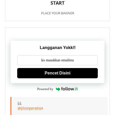
START
PLACE YOUR BANNER
Langganan Yokk!!
Pencet Disini
Powered by
@ljlcorporation