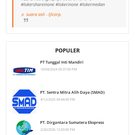
#lokershareinone #lokerinone #lokermedan
♬ suara asli - ljlcorp.
POPULER
PT Tunggal Inti Mandiri
10/04/2024 09:37:00 PM
PT. Sentra Mitra Alih Daya (SMAD)
4/12/2025 04:44:00 PM
PT. Dirgantara Sumatera Ekspress
2/26/2026 12:03:00 PM