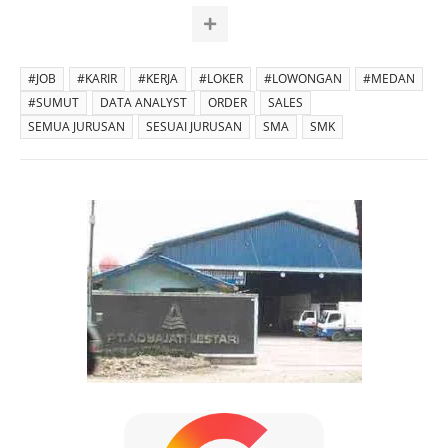
#JOB
#KARIR
#KERJA
#LOKER
#LOWONGAN
#MEDAN
#SUMUT
DATA ANALYST
ORDER
SALES
SEMUA JURUSAN
SESUAI JURUSAN
SMA
SMK