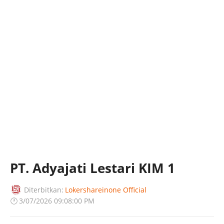
PT. Adyajati Lestari KIM 1
Diterbitkan:
Lokershareinone Official
🕐
3/07/2026 09:08:00 PM