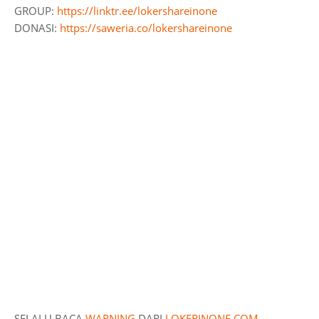
GROUP:
https://linktr.ee/lokershareinone
DONASI:
https://saweria.co/lokershareinone
SELALU BACA
WARNING
DARI
LOKERINONE.COM
.