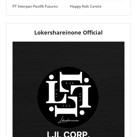
PT Interpan Pasifik Futures
Happy Kids Centre
Lokershareinone Official