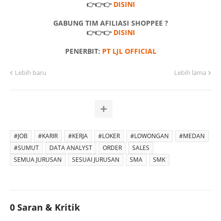
👉👉👉
DISINI
GABUNG TIM AFILIASI SHOPPEE ?
👉👉👉
DISINI
PENERBIT:
PT LJL OFFICIAL
Lebih baru
Lebih lama
#JOB
#KARIR
#KERJA
#LOKER
#LOWONGAN
#MEDAN
#SUMUT
DATA ANALYST
ORDER
SALES
SEMUA JURUSAN
SESUAI JURUSAN
SMA
SMK
0 Saran & Kritik