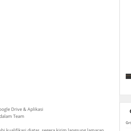
ogle Drive & Aplikasi
 dalam Team
Gri
 kualifikasi diatas, segera kirim langsung lamaran