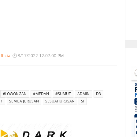
ficial
🕐
3/17/2022 12:07:00 PM
#LOWONGAN
#MEDAN
#SUMUT
ADMIN
D3
S1
SEMUA JURUSAN
SESUAI JURUSAN
SI