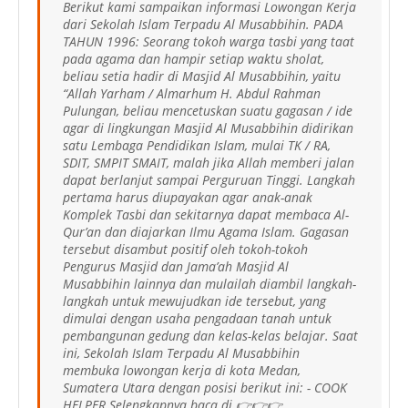
Berikut kami sampaikan informasi Lowongan Kerja
dari Sekolah Islam Terpadu Al Musabbihin. PADA
TAHUN 1996: Seorang tokoh warga tasbi yang taat
pada agama dan hampir setiap waktu sholat,
beliau setia hadir di Masjid Al Musabbihin, yaitu
“Allah Yarham / Almarhum H. Abdul Rahman
Pulungan, beliau mencetuskan suatu gagasan / ide
agar di lingkungan Masjid Al Musabbihin didirikan
satu Lembaga Pendidikan Islam, mulai TK / RA,
SDIT, SMPIT SMAIT, malah jika Allah memberi jalan
dapat berlanjut sampai Perguruan Tinggi. Langkah
pertama harus diupayakan agar anak-anak
Komplek Tasbi dan sekitarnya dapat membaca Al-
Qur’an dan diajarkan Ilmu Agama Islam. Gagasan
tersebut disambut positif oleh tokoh-tokoh
Pengurus Masjid dan Jama’ah Masjid Al
Musabbihin lainnya dan mulailah diambil langkah-
langkah untuk mewujudkan ide tersebut, yang
dimulai dengan usaha pengadaan tanah untuk
pembangunan gedung dan kelas-kelas belajar. Saat
ini, Sekolah Islam Terpadu Al Musabbihin
membuka lowongan kerja di kota Medan,
Sumatera Utara dengan posisi berikut ini: - COOK
HELPER Selengkapnya baca di 👉👉👉