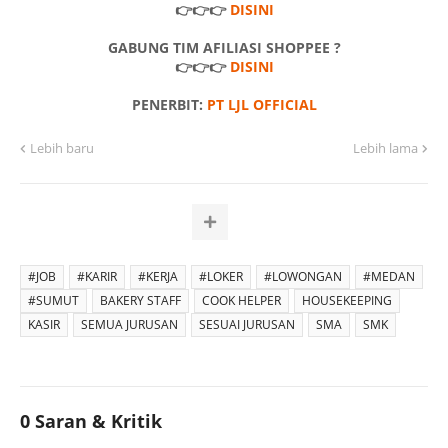
👉👉👉
DISINI
GABUNG TIM AFILIASI SHOPPEE ?
👉👉👉
DISINI
PENERBIT:
PT LJL OFFICIAL
Lebih baru
Lebih lama
#JOB
#KARIR
#KERJA
#LOKER
#LOWONGAN
#MEDAN
#SUMUT
BAKERY STAFF
COOK HELPER
HOUSEKEEPING
KASIR
SEMUA JURUSAN
SESUAI JURUSAN
SMA
SMK
0 Saran & Kritik