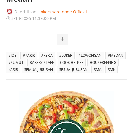
Diterbitkan:
Lokershareinone Official
🕐
5/13/2026 11:39:00 PM
#JOB
#KARIR
#KERJA
#LOKER
#LOWONGAN
#MEDAN
#SUMUT
BAKERY STAFF
COOK HELPER
HOUSEKEEPING
KASIR
SEMUA JURUSAN
SESUAI JURUSAN
SMA
SMK