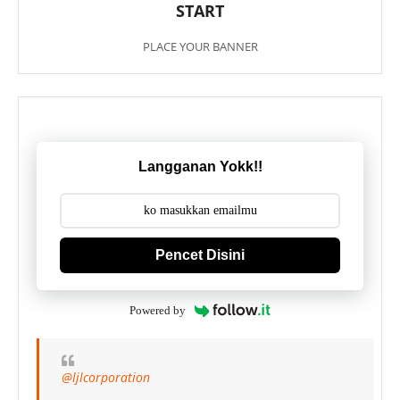
START
PLACE YOUR BANNER
Langganan Yokk!!
Pencet Disini
Powered by
@ljlcorporation