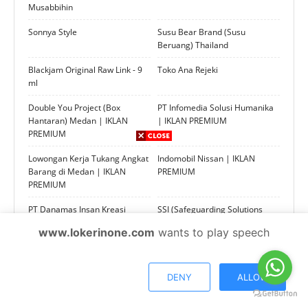
Musabbihin
Sonnya Style
Susu Bear Brand (Susu
Beruang) Thailand
Blackjam Original Raw Link - 9
Toko Ana Rejeki
ml
Double You Project (Box
PT Infomedia Solusi Humanika
Hantaran) Medan | IKLAN
| IKLAN PREMIUM
PREMIUM
Lowongan Kerja Tukang Angkat
Indomobil Nissan | IKLAN
Barang di Medan | IKLAN
PREMIUM
PREMIUM
PT Danamas Insan Kreasi
SSI (Safeguarding Solutions
Andalan (DIKA) | IKLAN
Indonesia)
www.lokerinone.com
wants to play speech
PREMIUM
MM Consultan | IKLAN
IKLAN PREMIUM JOIN &
PREMIUM
MEMBER AREA ORIFLAME
DENY
ALLOW
PT Shan Hai Map
PT PNM PERSERO