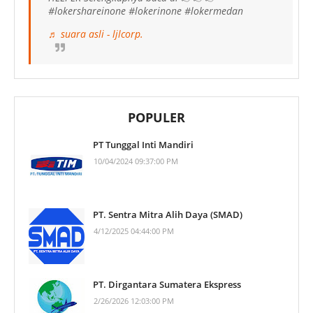
#lokershareinone #lokerinone #lokermedan
♬ suara asli - ljlcorp.
POPULER
PT Tunggal Inti Mandiri
10/04/2024 09:37:00 PM
PT. Sentra Mitra Alih Daya (SMAD)
4/12/2025 04:44:00 PM
PT. Dirgantara Sumatera Ekspress
2/26/2026 12:03:00 PM