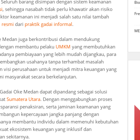
. Seluruh barang disimpan dengan sistem keamanan
Bio
si
, sehingga nasabah tidak perlu khawatir akan risiko
Fr
tor keamanan ini menjadi salah satu nilai tambah
 resmi
dari
praktik gadai informal
.
ME
ke Medan juga berkontribusi dalam mendukung
 dengan membantu pelaku
UMKM
yang membutuhkan
adanya pembiayaan yang lebih mudah dijangkau, para
ngembangkan usahanya tanpa terhambat masalah
an visi perusahaan untuk menjadi mitra keuangan yang
masyarakat secara berkelanjutan.
 Gadai Oke Medan dapat dipandang sebagai solusi
kat
Sumatera Utara
. Dengan menggabungkan proses
ansparansi penaksiran, serta jaminan keamanan yang
embangun kepercayaan jangka panjang dengan
 hanya membantu individu dalam memenuhi kebutuhan
kuat ekosistem keuangan yang inklusif dan
an sekitarnya.