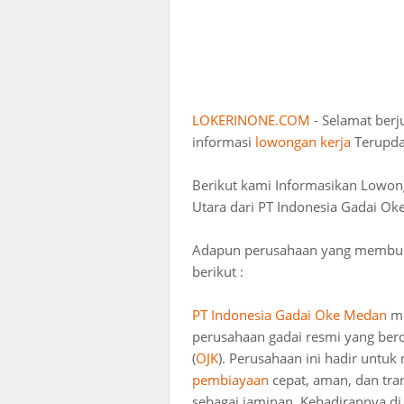
LOKERINONE.COM
- Selamat ber
informasi
lowongan kerja
Terupdat
Berikut kami Informasikan Lowon
Utara dari PT Indonesia Gadai Oke
Adapun perusahaan yang membuka 
berikut :
PT Indonesia Gadai Oke Medan
me
perusahaan gadai resmi yang be
(
OJK
). Perusahaan ini hadir untu
pembiayaan
cepat, aman, dan tr
sebagai jaminan. Kehadirannya d