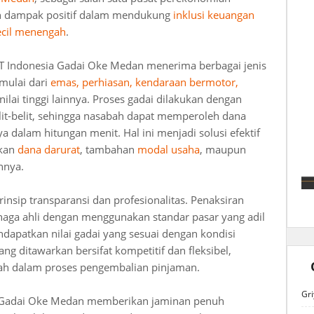
an dampak positif dalam mendukung
inklusi keuangan
ecil menengah
.
T Indonesia Gadai Oke Medan menerima berbagai jenis
mulai dari
emas, perhiasan, kendaraan bermotor,
rnilai tinggi lainnya. Proses gadai dilakukan dengan
elit-belit, sehingga nasabah dapat memperoleh dana
 dalam hitungan menit. Hal ini menjadi solusi efektif
hkan
dana darurat
, tambahan
modal usaha
, maupun
nnya.
nsip transparansi dan profesionalitas. Penaksiran
naga ahli dengan menggunakan standar pasar yang adil
dapatkan nilai gadai yang sesuai dengan kondisi
ng ditawarkan bersifat kompetitif dan fleksibel,
ah dalam proses pengembalian pinjaman.
Gri
ia Gadai Oke Medan memberikan jaminan penuh