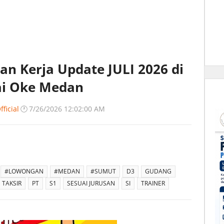
n Kerja Update JULI 2026 di
ai Oke Medan
ficial
🕐
7/26/2026 12:02:00 AM
#LOWONGAN
#MEDAN
#SUMUT
D3
GUDANG
 TAKSIR
PT
S1
SESUAI JURUSAN
SI
TRAINER