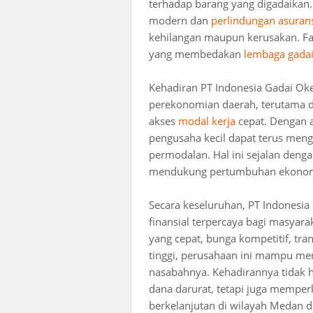
terhadap barang yang digadaikan
modern dan
perlindungan asuran
kehilangan maupun kerusakan. Fak
yang membedakan
lembaga gadai
Kehadiran PT Indonesia Gadai O
perekonomian daerah, terutama
akses
modal kerja
cepat. Dengan 
pengusaha kecil dapat terus me
permodalan. Hal ini sejalan deng
mendukung pertumbuhan ekonomi 
Secara keseluruhan, PT Indonesia
finansial terpercaya bagi masyara
yang cepat, bunga kompetitif, tr
tinggi, perusahaan ini mampu m
nasabahnya. Kehadirannya tidak
dana darurat, tetapi juga memper
berkelanjutan di wilayah Medan d