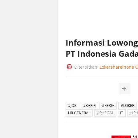
Informasi Lowonga
PT Indonesia Gad
Diterbitkan:
Lokershareinone Of
#JOB
#KARIR
#KERJA
#LOKER
HR GENERAL
HR LEGAL
IT
JURU