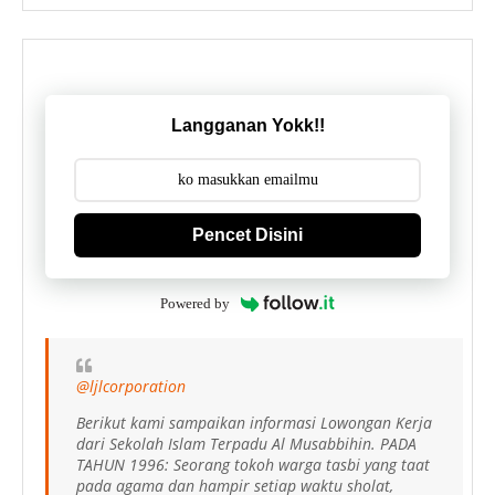
Langganan Yokk!!
Pencet Disini
Powered by
@ljlcorporation
Berikut kami sampaikan informasi Lowongan Kerja
dari Sekolah Islam Terpadu Al Musabbihin. PADA
TAHUN 1996: Seorang tokoh warga tasbi yang taat
pada agama dan hampir setiap waktu sholat,