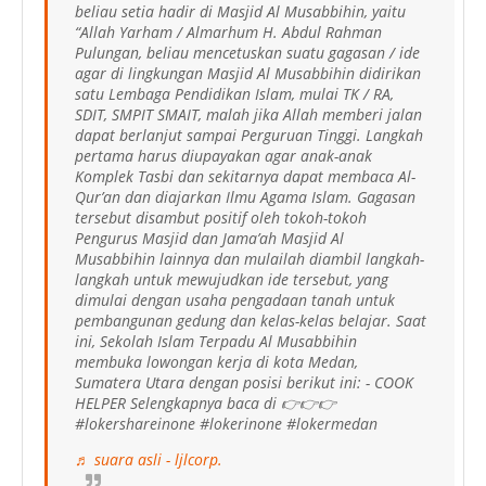
beliau setia hadir di Masjid Al Musabbihin, yaitu
“Allah Yarham / Almarhum H. Abdul Rahman
Pulungan, beliau mencetuskan suatu gagasan / ide
agar di lingkungan Masjid Al Musabbihin didirikan
satu Lembaga Pendidikan Islam, mulai TK / RA,
SDIT, SMPIT SMAIT, malah jika Allah memberi jalan
dapat berlanjut sampai Perguruan Tinggi. Langkah
pertama harus diupayakan agar anak-anak
Komplek Tasbi dan sekitarnya dapat membaca Al-
Qur’an dan diajarkan Ilmu Agama Islam. Gagasan
tersebut disambut positif oleh tokoh-tokoh
Pengurus Masjid dan Jama’ah Masjid Al
Musabbihin lainnya dan mulailah diambil langkah-
langkah untuk mewujudkan ide tersebut, yang
dimulai dengan usaha pengadaan tanah untuk
pembangunan gedung dan kelas-kelas belajar. Saat
ini, Sekolah Islam Terpadu Al Musabbihin
membuka lowongan kerja di kota Medan,
Sumatera Utara dengan posisi berikut ini: - COOK
HELPER Selengkapnya baca di 👉👉👉
#lokershareinone #lokerinone #lokermedan
♬ suara asli - ljlcorp.