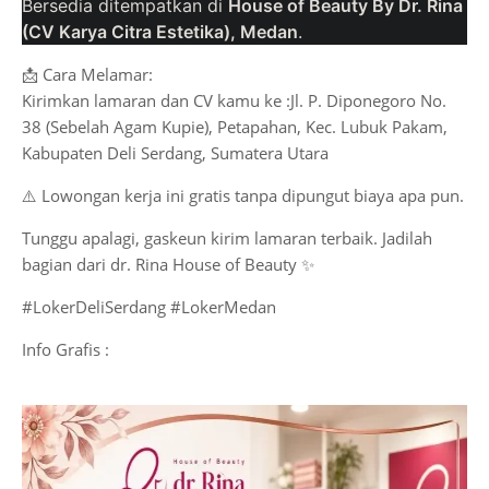
Bersedia ditempatkan di
House of Beauty By Dr. Rina
(CV Karya Citra Estetika), Medan
.
📩 Cara Melamar:
Kirimkan lamaran dan CV kamu ke :Jl. P. Diponegoro No.
38 (Sebelah Agam Kupie), Petapahan, Kec. Lubuk Pakam,
Kabupaten Deli Serdang, Sumatera Utara
⚠️ Lowongan kerja ini gratis tanpa dipungut biaya apa pun.
Tunggu apalagi, gaskeun kirim lamaran terbaik. Jadilah
bagian dari dr. Rina House of Beauty ✨
#LokerDeliSerdang #LokerMedan
Info Grafis :