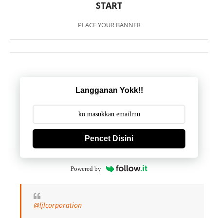
START
PLACE YOUR BANNER
Langganan Yokk!!
Pencet Disini
Powered by
@ljlcorporation