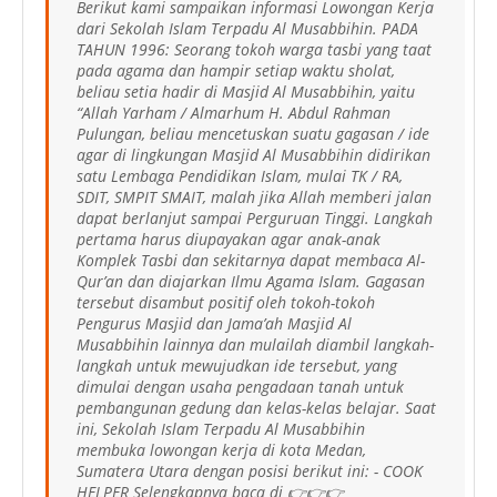
Berikut kami sampaikan informasi Lowongan Kerja
dari Sekolah Islam Terpadu Al Musabbihin. PADA
TAHUN 1996: Seorang tokoh warga tasbi yang taat
pada agama dan hampir setiap waktu sholat,
beliau setia hadir di Masjid Al Musabbihin, yaitu
“Allah Yarham / Almarhum H. Abdul Rahman
Pulungan, beliau mencetuskan suatu gagasan / ide
agar di lingkungan Masjid Al Musabbihin didirikan
satu Lembaga Pendidikan Islam, mulai TK / RA,
SDIT, SMPIT SMAIT, malah jika Allah memberi jalan
dapat berlanjut sampai Perguruan Tinggi. Langkah
pertama harus diupayakan agar anak-anak
Komplek Tasbi dan sekitarnya dapat membaca Al-
Qur’an dan diajarkan Ilmu Agama Islam. Gagasan
tersebut disambut positif oleh tokoh-tokoh
Pengurus Masjid dan Jama’ah Masjid Al
Musabbihin lainnya dan mulailah diambil langkah-
langkah untuk mewujudkan ide tersebut, yang
dimulai dengan usaha pengadaan tanah untuk
pembangunan gedung dan kelas-kelas belajar. Saat
ini, Sekolah Islam Terpadu Al Musabbihin
membuka lowongan kerja di kota Medan,
Sumatera Utara dengan posisi berikut ini: - COOK
HELPER Selengkapnya baca di 👉👉👉