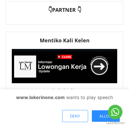
👇PARTNER 👇
Mentiko Kali Kelen
Ko Carilah Situ
www.lokerinone.com
wants to play speech
KLIEN
DENY
ALLOW
Sekolah Islam Terpadu Al
PT EWF Kanca Medan