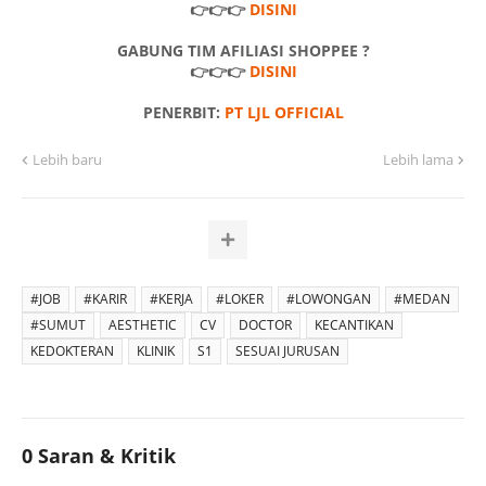
👉👉👉
DISINI
GABUNG TIM AFILIASI SHOPPEE ?
👉👉👉
DISINI
PENERBIT:
PT LJL OFFICIAL
Lebih baru
Lebih lama
#JOB
#KARIR
#KERJA
#LOKER
#LOWONGAN
#MEDAN
#SUMUT
AESTHETIC
CV
DOCTOR
KECANTIKAN
KEDOKTERAN
KLINIK
S1
SESUAI JURUSAN
0 Saran & Kritik