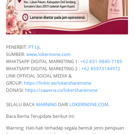
PENERBIT:
PT LJL
SUMBER:
www.lokerinone.com
WHATSAPP DIGITAL MARKETING 1:
+62 831-9840-7189
WHATSAPP DIGITAL MARKETING 2 :
+62 85973144972
LINK OFFICIAL SOCIAL MEDIA &
GROUP:
https://linktr.ee/lokershareinone
DONASI:
https://saweria.co/lokershareinone
SELALU BACA
WARNING
DARI
LOKERINONE.COM
.
Baca Berita Terupdate berikut ini:
Warning: Hati-hati terhadap segala bentuk jenis penipuan