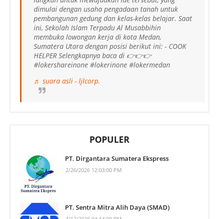
dimulai dengan usaha pengadaan tanah untuk
pembangunan gedung dan kelas-kelas belajar. Saat
ini, Sekolah Islam Terpadu Al Musabbihin
membuka lowongan kerja di kota Medan,
Sumatera Utara dengan posisi berikut ini: - COOK
HELPER Selengkapnya baca di 👉👉👉
#lokershareinone #lokerinone #lokermedan
♬ suara asli - ljlcorp.
POPULER
PT. Dirgantara Sumatera Ekspress
2/26/2026 12:03:00 PM
PT. Sentra Mitra Alih Daya (SMAD)
4/12/2025 04:44:00 PM