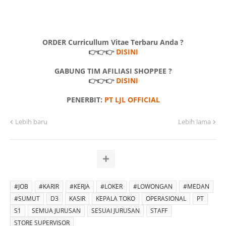
ORDER Curricullum Vitae Terbaru Anda ?
👉👉👉
DISINI
GABUNG TIM AFILIASI SHOPPEE ?
👉👉👉
DISINI
PENERBIT:
PT LJL OFFICIAL
Lebih baru
Lebih lama
#JOB
#KARIR
#KERJA
#LOKER
#LOWONGAN
#MEDAN
#SUMUT
D3
KASIR
KEPALA TOKO
OPERASIONAL
PT
S1
SEMUA JURUSAN
SESUAI JURUSAN
STAFF
STORE SUPERVISOR