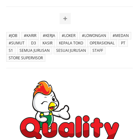
#JOB
#KARIR
#KERJA
#LOKER
#LOWONGAN
#MEDAN
#SUMUT
D3
KASIR
KEPALA TOKO
OPERASIONAL
PT
S1
SEMUA JURUSAN
SESUAI JURUSAN
STAFF
STORE SUPERVISOR