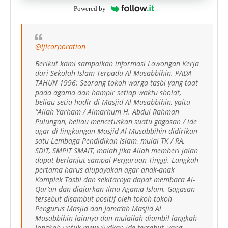
Powered by
@ljlcorporation
Berikut kami sampaikan informasi Lowongan Kerja
dari Sekolah Islam Terpadu Al Musabbihin. PADA
TAHUN 1996: Seorang tokoh warga tasbi yang taat
pada agama dan hampir setiap waktu sholat,
beliau setia hadir di Masjid Al Musabbihin, yaitu
“Allah Yarham / Almarhum H. Abdul Rahman
Pulungan, beliau mencetuskan suatu gagasan / ide
agar di lingkungan Masjid Al Musabbihin didirikan
satu Lembaga Pendidikan Islam, mulai TK / RA,
SDIT, SMPIT SMAIT, malah jika Allah memberi jalan
dapat berlanjut sampai Perguruan Tinggi. Langkah
pertama harus diupayakan agar anak-anak
Komplek Tasbi dan sekitarnya dapat membaca Al-
Qur’an dan diajarkan Ilmu Agama Islam. Gagasan
tersebut disambut positif oleh tokoh-tokoh
Pengurus Masjid dan Jama’ah Masjid Al
Musabbihin lainnya dan mulailah diambil langkah-
langkah untuk mewujudkan ide tersebut, yang