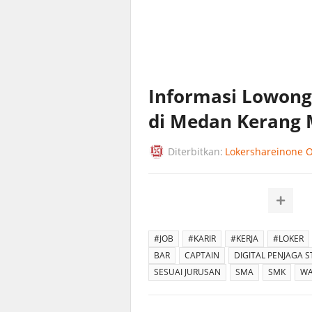
Informasi Lowong
di Medan Kerang
Diterbitkan:
Lokershareinone Of
#JOB
#KARIR
#KERJA
#LOKER
BAR
CAPTAIN
DIGITAL PENJAGA 
SESUAI JURUSAN
SMA
SMK
WA