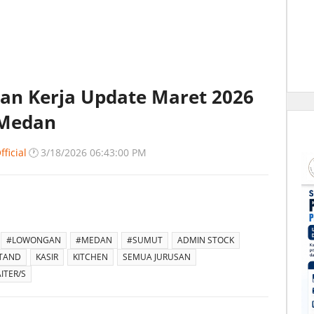
an Kerja Update Maret 2026
 Medan
ficial
🕐
3/18/2026 06:43:00 PM
#LOWONGAN
#MEDAN
#SUMUT
ADMIN STOCK
STAND
KASIR
KITCHEN
SEMUA JURUSAN
ITER/S