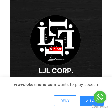
www.lokerinone.com
wants to play speech
Fans Page
DENY
ALLOW