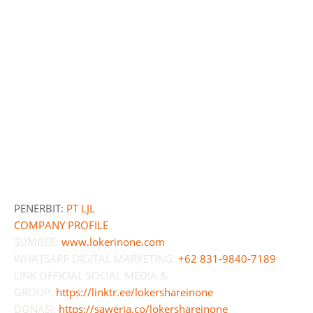
PENERBIT:
PT LJL
COMPANY PROFILE
SUMBER:
www.lokerinone.com
WHATSAPP DIGITAL MARKETING:
+62 831-9840-7189
LINK OFFICIAL SOCIAL MEDIA &
GROUP:
https://linktr.ee/lokershareinone
DONASI:
https://saweria.co/lokershareinone