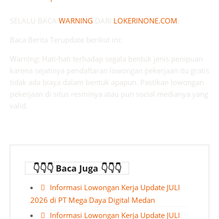
SELALU BACA
WARNING
DARI
LOKERINONE.COM
.
Baca Berita Terupdate berikut ini:
Warning: Hati-hati terhadap segala bentuk jenis penipuan
karena sejatinya pendaftaran lowongan pekerjaan itu gratis
tidak ada biaya dalam bentuk apapun. Pastikan lowongan
pekerjaan di situs resminya atau pun social medianya yang
valid.
👇👇👇 Baca Juga 👇👇👇
Informasi Lowongan Kerja Update JULI
2026 di PT Mega Daya Digital Medan
Informasi Lowongan Kerja Update JULI