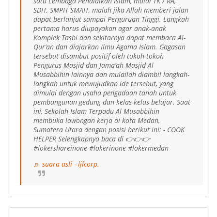
satu Lembaga Pendidikan Islam, mulai TK / RA,
SDIT, SMPIT SMAIT, malah jika Allah memberi jalan
dapat berlanjut sampai Perguruan Tinggi. Langkah
pertama harus diupayakan agar anak-anak
Komplek Tasbi dan sekitarnya dapat membaca Al-
Qur’an dan diajarkan Ilmu Agama Islam. Gagasan
tersebut disambut positif oleh tokoh-tokoh
Pengurus Masjid dan Jama’ah Masjid Al
Musabbihin lainnya dan mulailah diambil langkah-
langkah untuk mewujudkan ide tersebut, yang
dimulai dengan usaha pengadaan tanah untuk
pembangunan gedung dan kelas-kelas belajar. Saat
ini, Sekolah Islam Terpadu Al Musabbihin
membuka lowongan kerja di kota Medan,
Sumatera Utara dengan posisi berikut ini: - COOK
HELPER Selengkapnya baca di 👉👉👉
#lokershareinone #lokerinone #lokermedan
♬ suara asli - ljlcorp.