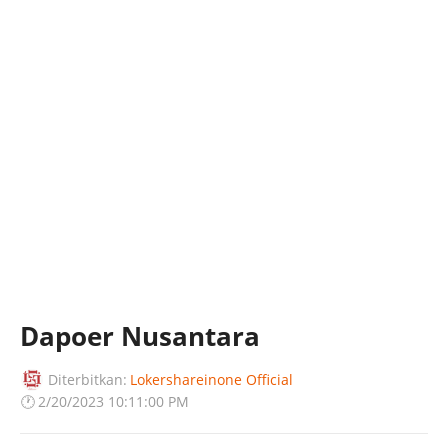
Dapoer Nusantara
Diterbitkan:
Lokershareinone Official
🕐
2/20/2023 10:11:00 PM