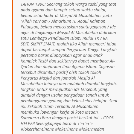
TAHUN 1996: Seorang tokoh warga tasbi yang taat
pada agama dan hampir setiap waktu sholat,
beliau setia hadir di Masjid Al Musabbihin, yaitu
“Allah Yarham / Almarhum H. Abdul Rahman
Pulungan, beliau mencetuskan suatu gagasan / ide
agar di lingkungan Masjid Al Musabbihin didirikan
satu Lembaga Pendidikan Islam, mulai TK / RA,
SDIT, SMPIT SMAIT, malah jika Allah memberi jalan
dapat berlanjut sampai Perguruan Tinggi. Langkah
pertama harus diupayakan agar anak-anak
Komplek Tasbi dan sekitarnya dapat membaca Al-
Qur’an dan diajarkan Ilmu Agama Islam. Gagasan
tersebut disambut positif oleh tokoh-tokoh
Pengurus Masjid dan Jama’ah Masjid Al
Musabbihin lainnya dan mulailah diambil langkah-
langkah untuk mewujudkan ide tersebut, yang
dimulai dengan usaha pengadaan tanah untuk
pembangunan gedung dan kelas-kelas belajar. Saat
ini, Sekolah Islam Terpadu Al Musabbihin
membuka lowongan kerja di kota Medan,
Sumatera Utara dengan posisi berikut ini: - COOK
HELPER Selengkapnya baca di 👉👉👉
#lokershareinone #lokerinone #lokermedan