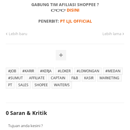
GABUNG TIM AFILIASI SHOPPEE ?
👉👉👉
DISINI
PENERBIT:
PT LJL OFFICIAL
Lebih baru
Lebih lama
#JOB
#KARIR
#KERJA
#LOKER
#LOWONGAN
#MEDAN
#SUMUT
AFFILIATE
CAPTAIN
F&B
KASIR
MARKETING
PT
SALES
SHOPEE
WAITER/S
0 Saran & Kritik
Tujuan anda kesini ?