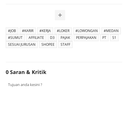
#JOB
#KARIR
#KERJA
#LOKER
#LOWONGAN
#MEDAN
#SUMUT
AFFILIATE
D3
PAJAK
PERPAJAKAN
PT
S1
SESUAI JURUSAN
SHOPEE
STAFF
0 Saran & Kritik
Tujuan anda kesini ?