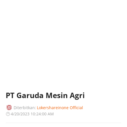
PT Garuda Mesin Agri
Diterbitkan:
Lokershareinone Official
🕐
4/20/2023 10:24:00 AM