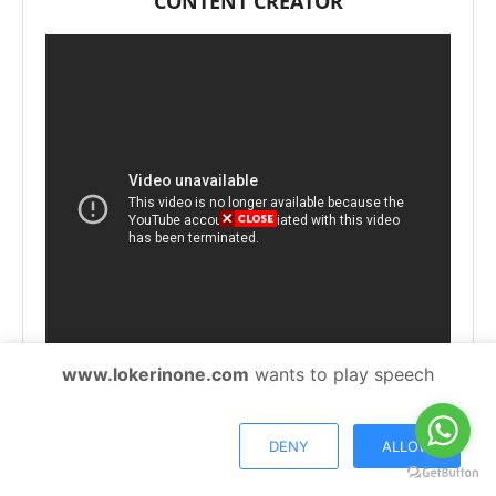
CONTENT CREATOR
www.lokerinone.com
wants to play speech
DENY
ALLOW
Affiliate Shopee Program