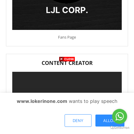
Fans Page
CONTENT CREATOR
www.lokerinone.com
wants to play speech
DENY
ALLOW