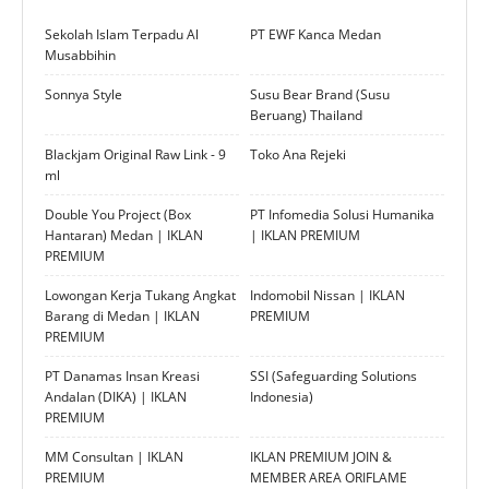
Sekolah Islam Terpadu Al
PT EWF Kanca Medan
Musabbihin
Sonnya Style
Susu Bear Brand (Susu
Beruang) Thailand
Blackjam Original Raw Link - 9
Toko Ana Rejeki
ml
Double You Project (Box
PT Infomedia Solusi Humanika
Hantaran) Medan | IKLAN
| IKLAN PREMIUM
PREMIUM
Lowongan Kerja Tukang Angkat
Indomobil Nissan | IKLAN
Barang di Medan | IKLAN
PREMIUM
PREMIUM
PT Danamas Insan Kreasi
SSI (Safeguarding Solutions
Andalan (DIKA) | IKLAN
Indonesia)
PREMIUM
MM Consultan | IKLAN
IKLAN PREMIUM JOIN &
PREMIUM
MEMBER AREA ORIFLAME