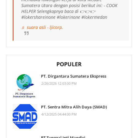
Sumatera Utara dengan posisi berikut ini: - COOK
HELPER Selengkapnya baca di 👉👉👉
#lokershareinone #lokerinone #lokermedan
♬ suara asli - ljlcorp.
POPULER
PT. Dirgantara Sumatera Ekspress
2/26/2026 12:03:00 PM
PT. Sentra Mitra Alih Daya (SMAD)
4/12/2025 04:44:00 PM
PT Tunggal Inti Mandiri