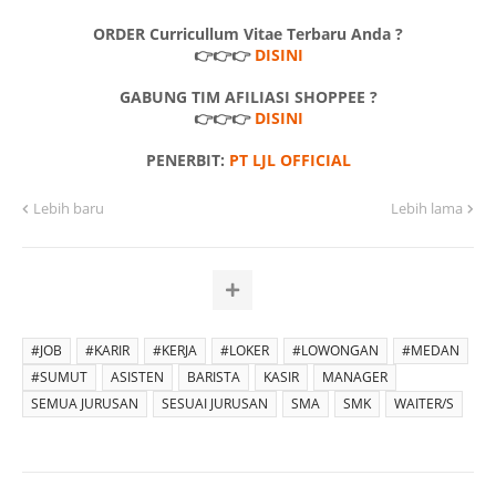
ORDER Curricullum Vitae Terbaru Anda ?
👉👉👉
DISINI
GABUNG TIM AFILIASI SHOPPEE ?
👉👉👉
DISINI
PENERBIT:
PT LJL OFFICIAL
Lebih baru
Lebih lama
#JOB
#KARIR
#KERJA
#LOKER
#LOWONGAN
#MEDAN
#SUMUT
ASISTEN
BARISTA
KASIR
MANAGER
SEMUA JURUSAN
SESUAI JURUSAN
SMA
SMK
WAITER/S