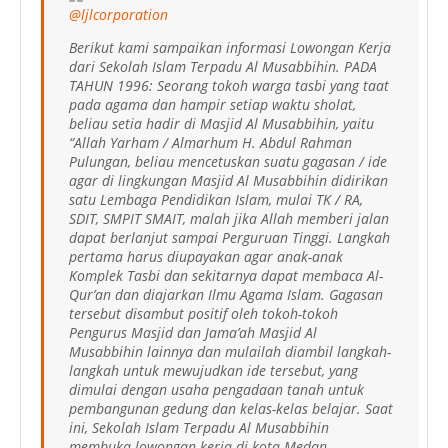
@ljlcorporation
Berikut kami sampaikan informasi Lowongan Kerja
dari Sekolah Islam Terpadu Al Musabbihin. PADA
TAHUN 1996: Seorang tokoh warga tasbi yang taat
pada agama dan hampir setiap waktu sholat,
beliau setia hadir di Masjid Al Musabbihin, yaitu
“Allah Yarham / Almarhum H. Abdul Rahman
Pulungan, beliau mencetuskan suatu gagasan / ide
agar di lingkungan Masjid Al Musabbihin didirikan
satu Lembaga Pendidikan Islam, mulai TK / RA,
SDIT, SMPIT SMAIT, malah jika Allah memberi jalan
dapat berlanjut sampai Perguruan Tinggi. Langkah
pertama harus diupayakan agar anak-anak
Komplek Tasbi dan sekitarnya dapat membaca Al-
Qur’an dan diajarkan Ilmu Agama Islam. Gagasan
tersebut disambut positif oleh tokoh-tokoh
Pengurus Masjid dan Jama’ah Masjid Al
Musabbihin lainnya dan mulailah diambil langkah-
langkah untuk mewujudkan ide tersebut, yang
dimulai dengan usaha pengadaan tanah untuk
pembangunan gedung dan kelas-kelas belajar. Saat
ini, Sekolah Islam Terpadu Al Musabbihin
membuka lowongan kerja di kota Medan,