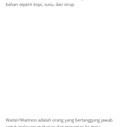
bahan seperti kopi, susu, dan sirup.
Waiter/Waitress adalah orang yang bertanggung jawab
untuk melayani makanan dan minuman ke meja