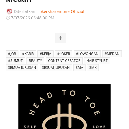
Diterbitkan:
Lokershareinone Official
🕐
7/07/2026 06:48:00 PM
#JOB
#KARIR
#KERJA
#LOKER
#LOWONGAN
#MEDAN
#SUMUT
BEAUTY
CONTENT CREATOR
HAIR STYLIST
SEMUA JURUSAN
SESUAI JURUSAN
SMA
SMK