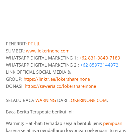
PENERBIT:
PT LJL
SUMBER:
www.lokerinone.com
WHATSAPP DIGITAL MARKETING 1:
+62 831-9840-7189
WHATSAPP DIGITAL MARKETING 2 :
+62 85973144972
LINK OFFICIAL SOCIAL MEDIA &
GROUP:
https://linktr.ee/lokershareinone
DONASI:
https://saweria.co/lokershareinone
SELALU BACA
WARNING
DARI
LOKERINONE.COM
.
Baca Berita Terupdate berikut ini:
Warning: Hati-hati terhadap segala bentuk jenis
penipuan
karena sejatinya pendaftaran lowongan pekerjaan itu gratis