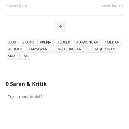
Lebih baru
Lebih lama
#JOB
#KARIR
#KERJA
#LOKER
#LOWONGAN
#MEDAN
#SUMUT
KARYAWAN
SEMUA JURUSAN
SESUAI JURUSAN
SMA
SMK
0 Saran & Kritik
Tujuan anda kesini ?