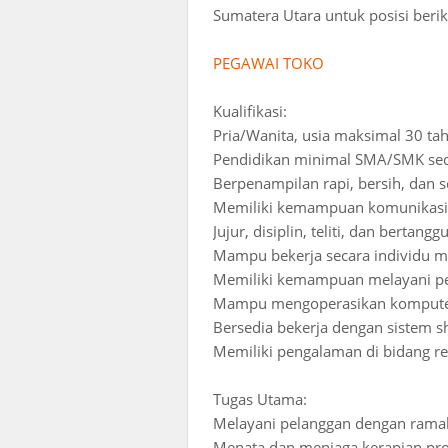
Sumatera Utara untuk posisi beriku
PEGAWAI TOKO
Kualifikasi:
Pria/Wanita, usia maksimal 30 ta
Pendidikan minimal SMA/SMK sed
Berpenampilan rapi, bersih, dan 
Memiliki kemampuan komunikasi 
Jujur, disiplin, teliti, dan bertang
Mampu bekerja secara individu 
Memiliki kemampuan melayani pe
Mampu mengoperasikan komputer d
Bersedia bekerja dengan sistem sh
Memiliki pengalaman di bidang ret
Tugas Utama:
Melayani pelanggan dengan ramah
Menata dan menjaga kerapian pro