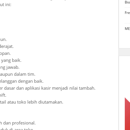
Bio
t ini:
Fr
ME
hun.
erajat.
sopan.
yang baik.
gung jawab.
maupun dalam tim.
langgan dengan baik.
asar dan aplikasi kasir menjadi nilai tambah.
ift.
ail atau toko lebih diutamakan.
 dan profesional.
duk di area toko.