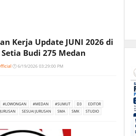
n Kerja Update JUNI 2026 di
 Setia Budi 275 Medan
ficial
🕐
6/19/2026 03:29:00 PM
#LOWONGAN
#MEDAN
#SUMUT
D3
EDITOR
JURUSAN
SESUAI JURUSAN
SMA
SMK
STUDIO