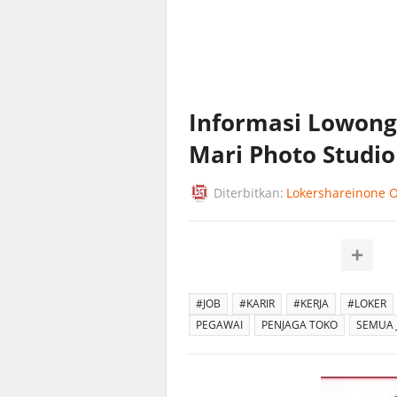
Informasi Lowonga
Mari Photo Studio
Diterbitkan:
Lokershareinone Of
#JOB
#KARIR
#KERJA
#LOKER
PEGAWAI
PENJAGA TOKO
SEMUA 