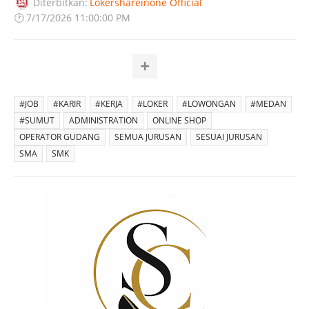
Diterbitkan:
Lokershareinone Official
🕐
7/17/2026 11:00:00 PM
#JOB
#KARIR
#KERJA
#LOKER
#LOWONGAN
#MEDAN
#SUMUT
ADMINISTRATION
ONLINE SHOP
OPERATOR GUDANG
SEMUA JURUSAN
SESUAI JURUSAN
SMA
SMK