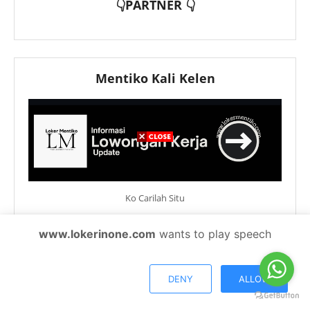
👇PARTNER 👇
Mentiko Kali Kelen
Ko Carilah Situ
www.lokerinone.com
wants to play speech
KLIEN
DENY
ALLOW
Sekolah Islam Terpadu Al
PT EWF Kanca Medan
Musabbihin