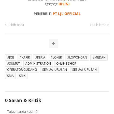
👉👉👉
DISINI
PENERBIT:
PT LJL OFFICIAL
Lebih baru
Lebih lama
#JOB
#KARIR
#KERJA
#LOKER
#LOWONGAN
#MEDAN
#SUMUT
ADMINISTRATION
ONLINE SHOP
OPERATOR GUDANG
SEMUA JURUSAN
SESUAI JURUSAN
SMA
SMK
0 Saran & Kritik
Tujuan anda kesini ?