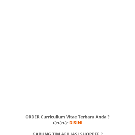
ORDER Curricullum Vitae Terbaru Anda ?
👉👉👉
DISINI
GABUNG TIM AFILIASI SHOPPEE ?