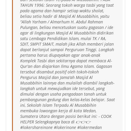
TAHUN 1996: Seorang tokoh warga tasbi yang taat
pada agama dan hampir setiap waktu sholat,
beliau setia hadir di Masjid Al Musabbihin, yaitu
“Allah Yarham / Almarhum H. Abdul Rahman
Pulungan, beliau mencetuskan suatu gagasan / ide
agar di lingkungan Masjid Al Musabbihin didirikan
satu Lembaga Pendidikan Islam, mulai TK / RA,
SDIT, SMPIT SMAIT, malah jika Allah memberi jalan
dapat berlanjut sampai Perguruan Tinggi. Langkah
pertama harus diupayakan agar anak-anak
Komplek Tasbi dan sekitarnya dapat membaca Al-
Qur’an dan diajarkan Ilmu Agama Islam. Gagasan
tersebut disambut positif oleh tokoh-tokoh
Pengurus Masjid dan Jama’ah Masjid Al
Musabbihin lainnya dan mulailah diambil langkah-
langkah untuk mewujudkan ide tersebut, yang
dimulai dengan usaha pengadaan tanah untuk
pembangunan gedung dan kelas-kelas belajar. Saat
ini, Sekolah Islam Terpadu Al Musabbihin
membuka lowongan kerja di kota Medan,
Sumatera Utara dengan posisi berikut ini: - COOK
HELPER Selengkapnya baca di 👉👉👉
#lokershareinone #lokerinone #lokermedan