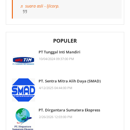
♬ suara asli - ljlcorp.
POPULER
PT Tunggal Inti Mandiri
10/04/2024 09:37:00 PM
PT. Sentra Mitra Alih Daya (SMAD)
4/12/2025 04:44:00 PM
PT. Dirgantara Sumatera Ekspress
2/26/2026 12:03:00 PM