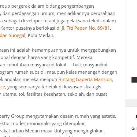
Group bergerak dalam bidang pengembangan
or, dan perdagangan umum, menjadikannya perusahaan
a sebagai developer tetapi juga pelaksana teknis dalam
Kantor pusatnya berlokasi di
Jl. Titi Papan No. 69/81
,
dan Sunggal
, Kota Medan.
sahaan ini adalah kemampuannya untuk menggabungkan
onal dengan harga yang kompetitif. Mereka
an kebutuhan masyarakat lokal — baik masyarakat
program rumah subsidi, maupun kelas menengah dengan
ek andalan mereka meliputi
Bintang Gaperta Mansion
,
ace
, yang semuanya terletak di kawasan strategis
tama, tol, fasilitas kesehatan, sekolah, dan pusat
operty Group mengutamakan desain rumah yang estetis,
tektur modern-minimalis yang diterapkan
Gri
akat urban Medan masa kini yang menginginkan