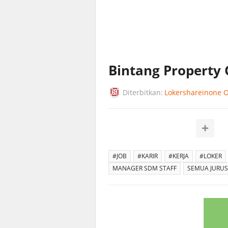
Bintang Property
Diterbitkan:
Lokershareinone Of
#JOB
#KARIR
#KERJA
#LOKER
MANAGER SDM STAFF
SEMUA JURU