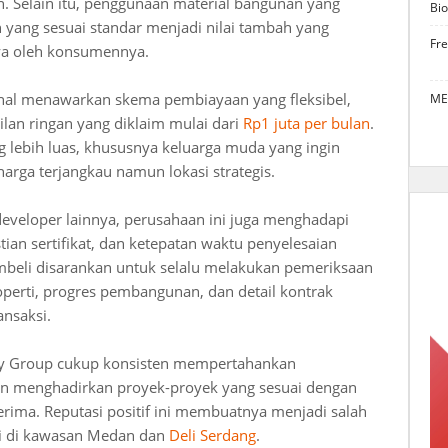
n. Selain itu, penggunaan material bangunan yang
Bio
n yang sesuai standar menjadi nilai tambah yang
Fr
ya oleh konsumennya.
enal menawarkan skema pembiayaan yang fleksibel,
ME
ilan ringan yang diklaim mulai dari
Rp1 juta per bulan
.
g lebih luas, khususnya keluarga muda yang ingin
rga terjangkau namun lokasi strategis.
eveloper lainnya, perusahaan ini juga menghadapi
tian sertifikat, dan ketepatan waktu penyelesaian
embeli disarankan untuk selalu melakukan pemeriksaan
operti, progres pembangunan, dan detail kontrak
nsaksi.
erty Group cukup konsisten mempertahankan
 menghadirkan proyek-proyek yang sesuai dengan
 terima. Reputasi positif ini membuatnya menjadi salah
ani di kawasan Medan dan
Deli Serdang
.