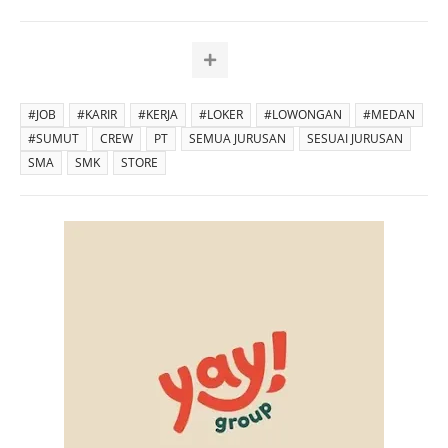
#JOB
#KARIR
#KERJA
#LOKER
#LOWONGAN
#MEDAN
#SUMUT
CREW
PT
SEMUA JURUSAN
SESUAI JURUSAN
SMA
SMK
STORE