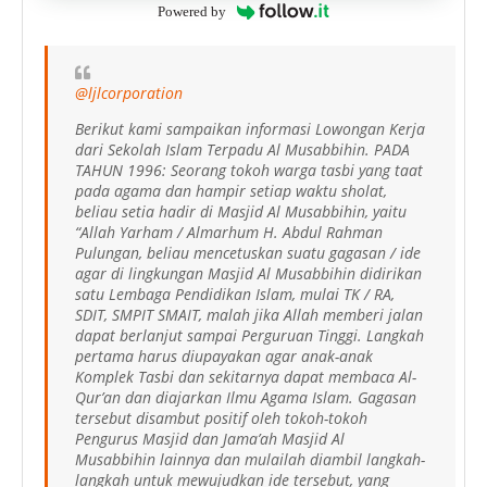
Powered by
@ljlcorporation
Berikut kami sampaikan informasi Lowongan Kerja
dari Sekolah Islam Terpadu Al Musabbihin. PADA
TAHUN 1996: Seorang tokoh warga tasbi yang taat
pada agama dan hampir setiap waktu sholat,
beliau setia hadir di Masjid Al Musabbihin, yaitu
“Allah Yarham / Almarhum H. Abdul Rahman
Pulungan, beliau mencetuskan suatu gagasan / ide
agar di lingkungan Masjid Al Musabbihin didirikan
satu Lembaga Pendidikan Islam, mulai TK / RA,
SDIT, SMPIT SMAIT, malah jika Allah memberi jalan
dapat berlanjut sampai Perguruan Tinggi. Langkah
pertama harus diupayakan agar anak-anak
Komplek Tasbi dan sekitarnya dapat membaca Al-
Qur’an dan diajarkan Ilmu Agama Islam. Gagasan
tersebut disambut positif oleh tokoh-tokoh
Pengurus Masjid dan Jama’ah Masjid Al
Musabbihin lainnya dan mulailah diambil langkah-
langkah untuk mewujudkan ide tersebut, yang