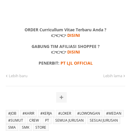
ORDER Curricullum Vitae Terbaru Anda ?
👉👉👉
DISINI
GABUNG TIM AFILIASI SHOPPEE ?
👉👉👉
DISINI
PENERBIT:
PT LJL OFFICIAL
Lebih baru
Lebih lama
#JOB
#KARIR
#KERJA
#LOKER
#LOWONGAN
#MEDAN
#SUMUT
CREW
PT
SEMUA JURUSAN
SESUAI JURUSAN
SMA
SMK
STORE