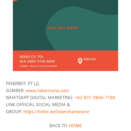
PENERBIT: PT LJL
SUMBER:
www.lokerinone.com
WHATSAPP DIGITAL MARKETING:
+62 831-9840-7189
LINK OFFICIAL SOCIAL MEDIA &
GROUP:
https://linktr.ee/lokershareinone
BACK TO
HOME