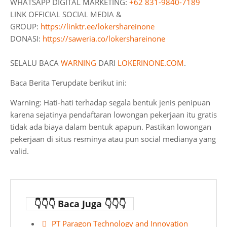
WHATSAPP DIGITAL MARKETING:
+62 831-9840-7189
LINK OFFICIAL SOCIAL MEDIA &
GROUP:
https://linktr.ee/lokershareinone
DONASI:
https://saweria.co/lokershareinone
SELALU BACA
WARNING
DARI
LOKERINONE.COM
.
Baca Berita Terupdate berikut ini:
Warning: Hati-hati terhadap segala bentuk jenis penipuan
karena sejatinya pendaftaran lowongan pekerjaan itu gratis
tidak ada biaya dalam bentuk apapun. Pastikan lowongan
pekerjaan di situs resminya atau pun social medianya yang
valid.
👇👇👇 Baca Juga 👇👇👇
PT Paragon Technology and Innovation