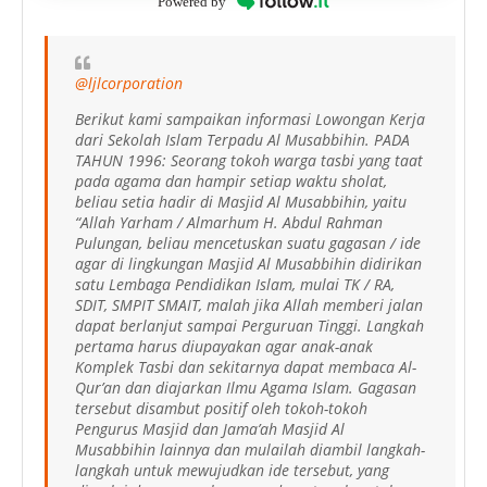
Powered by
@ljlcorporation
Berikut kami sampaikan informasi Lowongan Kerja
dari Sekolah Islam Terpadu Al Musabbihin. PADA
TAHUN 1996: Seorang tokoh warga tasbi yang taat
pada agama dan hampir setiap waktu sholat,
beliau setia hadir di Masjid Al Musabbihin, yaitu
“Allah Yarham / Almarhum H. Abdul Rahman
Pulungan, beliau mencetuskan suatu gagasan / ide
agar di lingkungan Masjid Al Musabbihin didirikan
satu Lembaga Pendidikan Islam, mulai TK / RA,
SDIT, SMPIT SMAIT, malah jika Allah memberi jalan
dapat berlanjut sampai Perguruan Tinggi. Langkah
pertama harus diupayakan agar anak-anak
Komplek Tasbi dan sekitarnya dapat membaca Al-
Qur’an dan diajarkan Ilmu Agama Islam. Gagasan
tersebut disambut positif oleh tokoh-tokoh
Pengurus Masjid dan Jama’ah Masjid Al
Musabbihin lainnya dan mulailah diambil langkah-
langkah untuk mewujudkan ide tersebut, yang