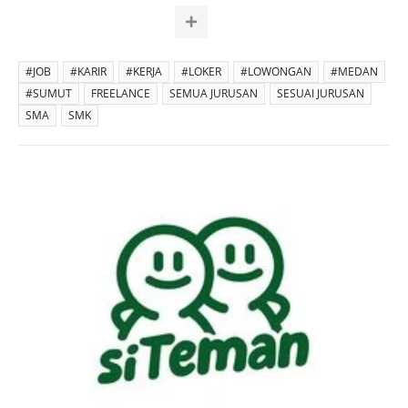
#JOB
#KARIR
#KERJA
#LOKER
#LOWONGAN
#MEDAN
#SUMUT
FREELANCE
SEMUA JURUSAN
SESUAI JURUSAN
SMA
SMK