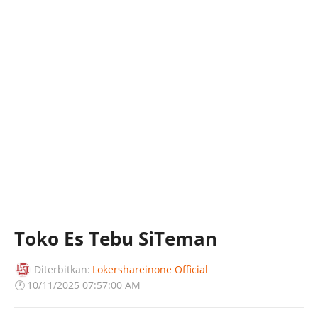
Toko Es Tebu SiTeman
Diterbitkan:
Lokershareinone Official
🕐
10/11/2025 07:57:00 AM