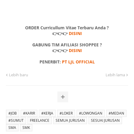
ORDER Curricullum Vitae Terbaru Anda ?
👉👉👉
DISINI
GABUNG TIM AFILIASI SHOPPEE ?
👉👉👉
DISINI
PENERBIT:
PT LJL OFFICIAL
Lebih baru
Lebih lama
#JOB
#KARIR
#KERJA
#LOKER
#LOWONGAN
#MEDAN
#SUMUT
FREELANCE
SEMUA JURUSAN
SESUAI JURUSAN
SMA
SMK