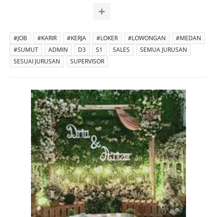
#JOB
#KARIR
#KERJA
#LOKER
#LOWONGAN
#MEDAN
#SUMUT
ADMIN
D3
S1
SALES
SEMUA JURUSAN
SESUAI JURUSAN
SUPERVISOR