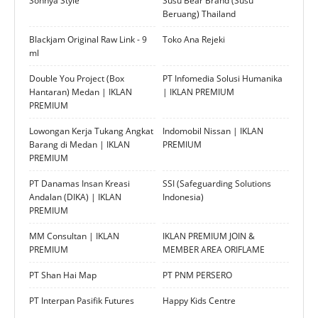
Sonnya Style
Susu Bear Brand (Susu
Beruang) Thailand
Blackjam Original Raw Link - 9
Toko Ana Rejeki
ml
Double You Project (Box
PT Infomedia Solusi Humanika
Hantaran) Medan | IKLAN
| IKLAN PREMIUM
PREMIUM
Lowongan Kerja Tukang Angkat
Indomobil Nissan | IKLAN
Barang di Medan | IKLAN
PREMIUM
PREMIUM
PT Danamas Insan Kreasi
SSI (Safeguarding Solutions
Andalan (DIKA) | IKLAN
Indonesia)
PREMIUM
MM Consultan | IKLAN
IKLAN PREMIUM JOIN &
PREMIUM
MEMBER AREA ORIFLAME
PT Shan Hai Map
PT PNM PERSERO
PT Interpan Pasifik Futures
Happy Kids Centre