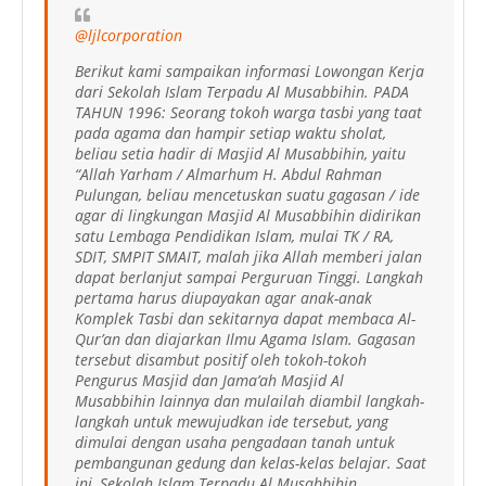
@ljlcorporation
Berikut kami sampaikan informasi Lowongan Kerja
dari Sekolah Islam Terpadu Al Musabbihin. PADA
TAHUN 1996: Seorang tokoh warga tasbi yang taat
pada agama dan hampir setiap waktu sholat,
beliau setia hadir di Masjid Al Musabbihin, yaitu
“Allah Yarham / Almarhum H. Abdul Rahman
Pulungan, beliau mencetuskan suatu gagasan / ide
agar di lingkungan Masjid Al Musabbihin didirikan
satu Lembaga Pendidikan Islam, mulai TK / RA,
SDIT, SMPIT SMAIT, malah jika Allah memberi jalan
dapat berlanjut sampai Perguruan Tinggi. Langkah
pertama harus diupayakan agar anak-anak
Komplek Tasbi dan sekitarnya dapat membaca Al-
Qur’an dan diajarkan Ilmu Agama Islam. Gagasan
tersebut disambut positif oleh tokoh-tokoh
Pengurus Masjid dan Jama’ah Masjid Al
Musabbihin lainnya dan mulailah diambil langkah-
langkah untuk mewujudkan ide tersebut, yang
dimulai dengan usaha pengadaan tanah untuk
pembangunan gedung dan kelas-kelas belajar. Saat
ini, Sekolah Islam Terpadu Al Musabbihin