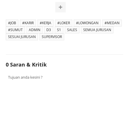
#JOB
#KARIR
#KERJA
#LOKER
#LOWONGAN
#MEDAN
#SUMUT
ADMIN
D3
S1
SALES
SEMUA JURUSAN
SESUAI JURUSAN
SUPERVISOR
0 Saran & Kritik
Tujuan anda kesini ?