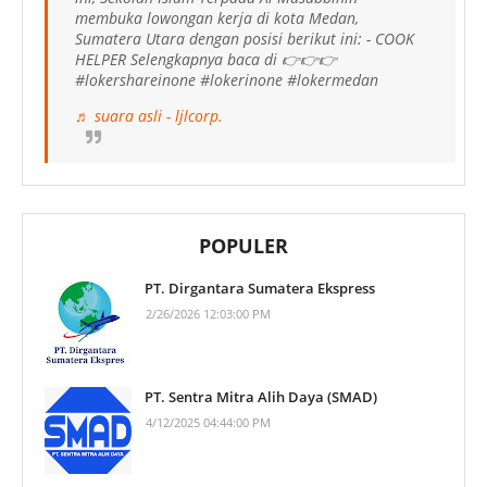
membuka lowongan kerja di kota Medan,
Sumatera Utara dengan posisi berikut ini: - COOK
HELPER Selengkapnya baca di 👉👉👉
#lokershareinone #lokerinone #lokermedan
♬ suara asli - ljlcorp.
POPULER
PT. Dirgantara Sumatera Ekspress
2/26/2026 12:03:00 PM
PT. Sentra Mitra Alih Daya (SMAD)
4/12/2025 04:44:00 PM