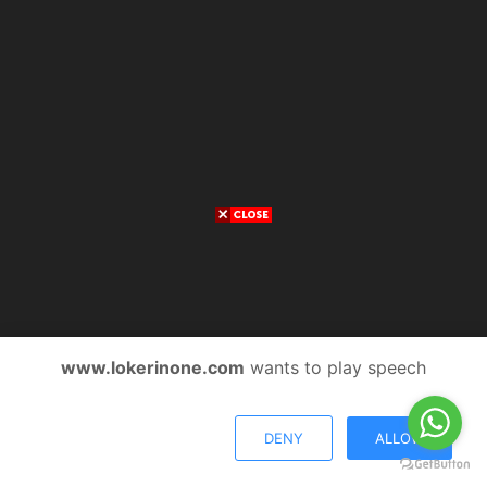
www.lokerinone.com
wants to play speech
DENY
ALLOW