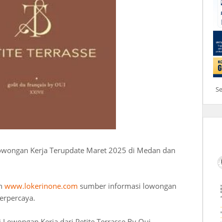
S
owongan Kerja Terupdate Maret 2025 di Medan dan
an
www.lokerinone.com
sumber informasi lowongan
erpercaya.
 Lowongan Kerja dari Petite Terrasse By Oui.