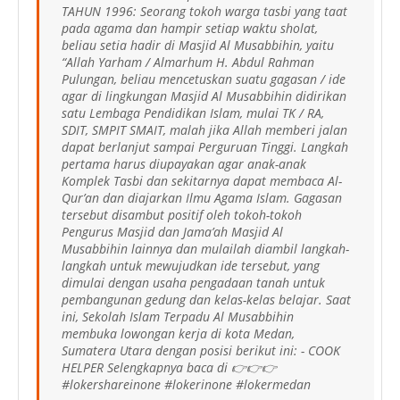
TAHUN 1996: Seorang tokoh warga tasbi yang taat
pada agama dan hampir setiap waktu sholat,
beliau setia hadir di Masjid Al Musabbihin, yaitu
“Allah Yarham / Almarhum H. Abdul Rahman
Pulungan, beliau mencetuskan suatu gagasan / ide
agar di lingkungan Masjid Al Musabbihin didirikan
satu Lembaga Pendidikan Islam, mulai TK / RA,
SDIT, SMPIT SMAIT, malah jika Allah memberi jalan
dapat berlanjut sampai Perguruan Tinggi. Langkah
pertama harus diupayakan agar anak-anak
Komplek Tasbi dan sekitarnya dapat membaca Al-
Qur’an dan diajarkan Ilmu Agama Islam. Gagasan
tersebut disambut positif oleh tokoh-tokoh
Pengurus Masjid dan Jama’ah Masjid Al
Musabbihin lainnya dan mulailah diambil langkah-
langkah untuk mewujudkan ide tersebut, yang
dimulai dengan usaha pengadaan tanah untuk
pembangunan gedung dan kelas-kelas belajar. Saat
ini, Sekolah Islam Terpadu Al Musabbihin
membuka lowongan kerja di kota Medan,
Sumatera Utara dengan posisi berikut ini: - COOK
HELPER Selengkapnya baca di 👉👉👉
#lokershareinone #lokerinone #lokermedan