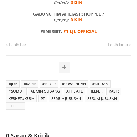
👉👉👉
DISINI
GABUNG TIM AFILIASI SHOPPEE ?
👉👉👉
DISINI
PENERBIT:
PT LJL OFFICIAL
Lebih baru
Lebih lama
#JOB
#KARIR
#LOKER
#LOWONGAN
#MEDAN
#SUMUT
ADMIN GUDANG
AFFILIATE
HELPER
KASIR
KERNET#KERJA
PT
SEMUA JURUSAN
SESUAI JURUSAN
SHOPEE
0 Saran & Kritik