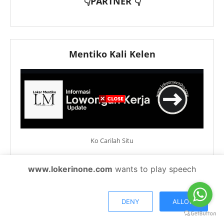
👇PARTNER 👇
Mentiko Kali Kelen
Ko Carilah Situ
www.lokerinone.com
wants to play speech
KLIEN
DENY
ALLOW
Sekolah Islam Terpadu Al
PT EWF Kanca Medan
Musabbihin