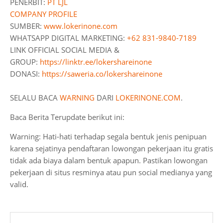
PENERBIT:
PT LJL
COMPANY PROFILE
SUMBER:
www.lokerinone.com
WHATSAPP DIGITAL MARKETING:
+62 831-9840-7189
LINK OFFICIAL SOCIAL MEDIA &
GROUP:
https://linktr.ee/lokershareinone
DONASI:
https://saweria.co/lokershareinone
SELALU BACA
WARNING
DARI
LOKERINONE.COM
.
Baca Berita Terupdate berikut ini:
Warning: Hati-hati terhadap segala bentuk jenis penipuan
karena sejatinya pendaftaran lowongan pekerjaan itu gratis
tidak ada biaya dalam bentuk apapun. Pastikan lowongan
pekerjaan di situs resminya atau pun social medianya yang
valid.