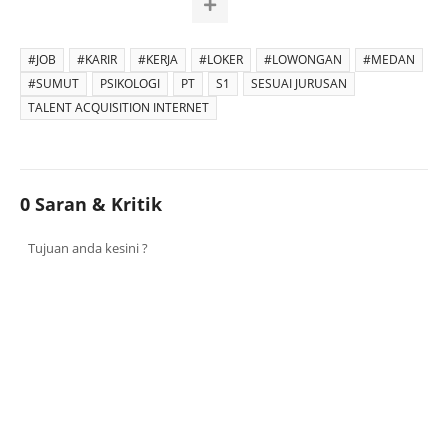
#JOB
#KARIR
#KERJA
#LOKER
#LOWONGAN
#MEDAN
#SUMUT
PSIKOLOGI
PT
S1
SESUAI JURUSAN
TALENT ACQUISITION INTERNET
0 Saran & Kritik
Tujuan anda kesini ?