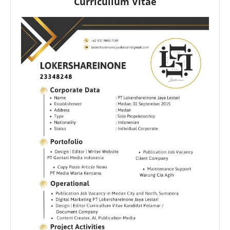
Curricullum Vitae