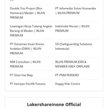
Double You Project (Box
PT Infomedia Solusi Humanika
Hantaran) Medan | IKLAN
| IKLAN PREMIUM
PREMIUM
Lowongan Kerja Tukang Angkat
Indomobil Nissan | IKLAN
Barang di Medan | IKLAN
PREMIUM
PREMIUM
PT Danamas Insan Kreasi
SSI (Safeguarding Solutions
Andalan (DIKA) | IKLAN
Indonesia)
PREMIUM
MM Consultan | IKLAN
IKLAN PREMIUM JOIN &
PREMIUM
MEMBER AREA ORIFLAME
PT Shan Hai Map
PT PNM PERSERO
PT Interpan Pasifik Futures
Happy Kids Centre
Lokershareinone Official