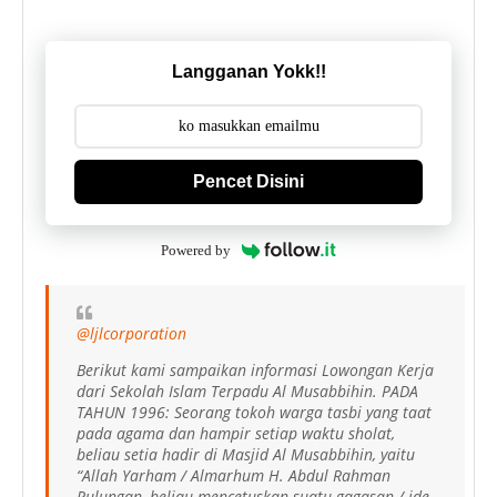
Langganan Yokk!!
Pencet Disini
Powered by
@ljlcorporation
Berikut kami sampaikan informasi Lowongan Kerja
dari Sekolah Islam Terpadu Al Musabbihin. PADA
TAHUN 1996: Seorang tokoh warga tasbi yang taat
pada agama dan hampir setiap waktu sholat,
beliau setia hadir di Masjid Al Musabbihin, yaitu
“Allah Yarham / Almarhum H. Abdul Rahman
Pulungan, beliau mencetuskan suatu gagasan / ide