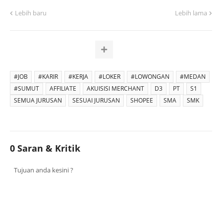
Lebih baru
Lebih lama
#JOB
#KARIR
#KERJA
#LOKER
#LOWONGAN
#MEDAN
#SUMUT
AFFILIATE
AKUISISI MERCHANT
D3
PT
S1
SEMUA JURUSAN
SESUAI JURUSAN
SHOPEE
SMA
SMK
0 Saran & Kritik
Tujuan anda kesini ?