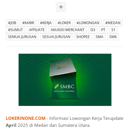
#JOB
#KARIR
#KERJA
#LOKER
#LOWONGAN
#MEDAN
#SUMUT
AFFILIATE
AKUISISI MERCHANT
D3
PT
S1
SEMUA JURUSAN
SESUAI JURUSAN
SHOPEE
SMA
SMK
LOKERINONE.COM
- Informasi Lowongan Kerja Terupdate
April
2025 di Medan dan Sumatera Utara.