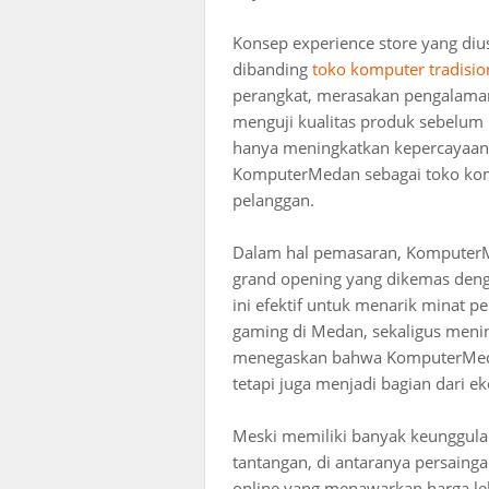
Konsep experience store yang d
dibanding
toko komputer tradisio
perangkat, merasakan pengalaman
menguji kualitas produk sebelum
hanya meningkatkan kepercayaan 
KomputerMedan sebagai toko ko
pelanggan.
Dalam hal pemasaran, KomputerM
grand opening yang dikemas deng
ini efektif untuk menarik minat
gaming di Medan, sekaligus menin
menegaskan bahwa KomputerMedan 
tetapi juga menjadi bagian dari e
Meski memiliki banyak keunggul
tantangan, di antaranya persain
online yang menawarkan harga lebi