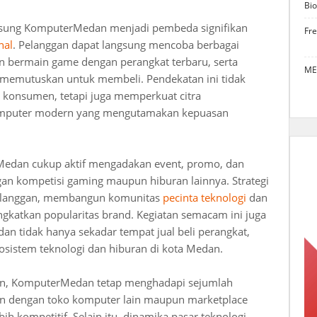
Bio
iusung KomputerMedan menjadi pembeda signifikan
Fr
nal
. Pelanggan dapat langsung mencoba berbagai
 bermain game dengan perangkat terbaru, serta
ME
 memutuskan untuk membeli. Pendekatan ini tidak
konsumen, tetapi juga memperkuat citra
mputer modern yang mengutamakan kepuasan
edan cukup aktif mengadakan event, promo, dan
an kompetisi gaming maupun hiburan lainnya. Strategi
 pelanggan, membangun komunitas
pecinta teknologi
dan
gkatkan popularitas brand. Kegiatan semacam ini juga
tidak hanya sekadar tempat jual beli perangkat,
kosistem teknologi dan hiburan di kota Medan.
an, KomputerMedan tetap menghadapi sejumlah
gan dengan toko komputer lain maupun marketplace
h kompetitif. Selain itu, dinamika pasar teknologi