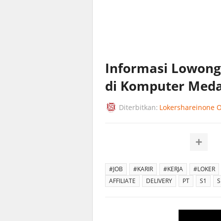
Informasi Lowong
di Komputer Med
Diterbitkan:
Lokershareinone Of
#JOB
#KARIR
#KERJA
#LOKER
AFFILIATE
DELIVERY
PT
S1
S