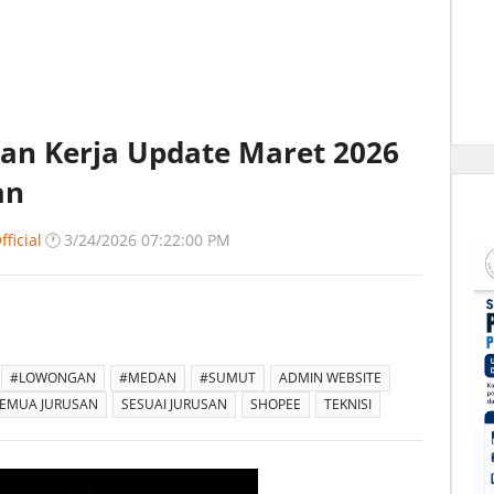
an Kerja Update Maret 2026
an
ficial
🕐
3/24/2026 07:22:00 PM
#LOWONGAN
#MEDAN
#SUMUT
ADMIN WEBSITE
EMUA JURUSAN
SESUAI JURUSAN
SHOPEE
TEKNISI