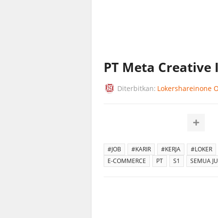
PT Meta Creative 
Diterbitkan:
Lokershareinone Of
#JOB
#KARIR
#KERJA
#LOKER
E-COMMERCE
PT
S1
SEMUA J