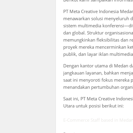
PT Meta Creative Indonesia Medan
menawarkan solusi menyeluruh di
sistem multimedia konferensi—dit
dan global. Struktur organisasion
memungkinkan fleksibilitas dan r
proyek mereka mencerminkan keter
publik, dan layar iklan multimedia 
Dengan kantor utama di Medan da
jangkauan layanan, bahkan menjaja
saat ini menyoroti fokus mereka p
menandakan pertumbuhan organis
Saat ini, PT Meta Creative Indon
Utara untuk posisi berikut ini:
E-Commerce Staff based in Medan