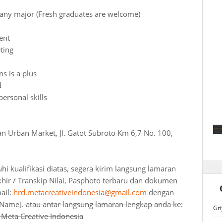
 any major (Fresh graduates are welcome)
ent
ting
ns is a plus
d
ersonal skills
an Urban Market, Jl. Gatot Subroto Km 6,7 No. 100,
 kualifikasi diatas, segera kirim langsung lamaran
khir / Transkip Nilai, Pasphoto terbaru dan dokumen
ail:
hrd.metacreativeindonesia@gmail.com
dengan
 Name].
atau antar langsung lamaran lengkap anda ke:
Gri
 Meta Creative Indonesia