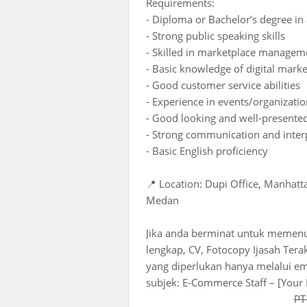
Requirements:
- Diploma or Bachelor’s degree in
- Strong public speaking skills
- Skilled in marketplace managem
- Basic knowledge of digital marke
- Good customer service abilities
- Experience in events/organizatio
- Good looking and well-presente
- Strong communication and interp
- Basic English proficiency
📍 Location: Dupi Office, Manhatt
Medan
Jika anda berminat untuk memenuhi
lengkap, CV, Fotocopy Ijasah Tera
yang diperlukan hanya melalui em
subjek: E-Commerce Staff – [Your
PT