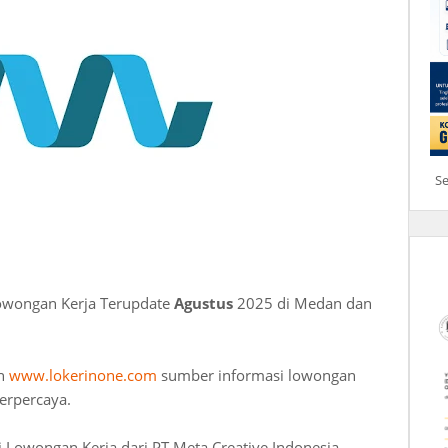
S
Lowongan Kerja Terupdate
Agustus
2025 di Medan dan
an
www.lokerinone.com
sumber informasi lowongan
erpercaya.
 Lowongan Kerja dari PT Meta Creative Indonesia.