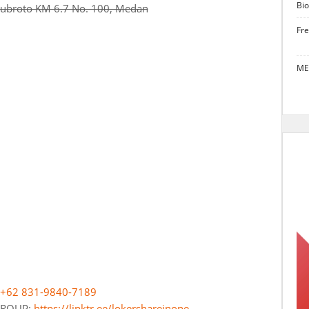
Bio
 Subroto KM 6.7 No. 100, Medan
Fr
ME
+62 831-9840-7189
 GROUP:
https://linktr.ee/lokershareinone