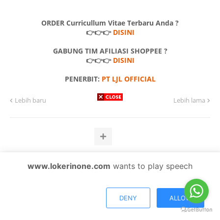
ORDER Curricullum Vitae Terbaru Anda ?
👉👉👉
DISINI
GABUNG TIM AFILIASI SHOPPEE ?
👉👉👉
DISINI
PENERBIT:
PT LJL OFFICIAL
Lebih baru
Lebih lama
#JOB
#KARIR
#KERJA
#LOKER
#LOWONGAN
#MEDAN
www.lokerinone.com
wants to play speech
#SUMUT
ADMIN HRD
AFFILIATE
BARTENDER
CASHIER
COMMIS
HEAD SECURITY
MARKETING
PT
DENY
ALLOW
SEMUA JURUSAN
SESUAI JURUSAN
SHOPEE
SMA
SMK