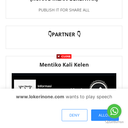
PUBLISH IT FOR SHARE ALL
👇PARTNER 👇
Mentiko Kali Kelen
www.lokerinone.com
wants to play speech
Ko Carilah Situ
DENY
ALLOW