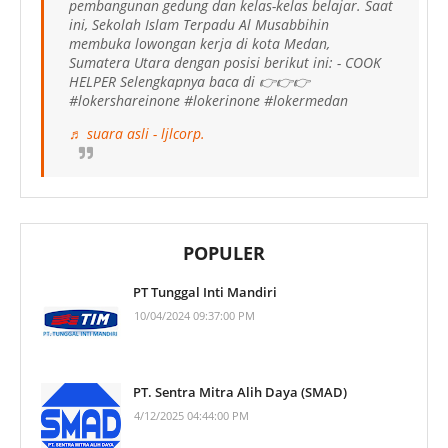
pembangunan gedung dan kelas-kelas belajar. Saat
ini, Sekolah Islam Terpadu Al Musabbihin
membuka lowongan kerja di kota Medan,
Sumatera Utara dengan posisi berikut ini: - COOK
HELPER Selengkapnya baca di 👉👉👉
#lokershareinone #lokerinone #lokermedan
♬ suara asli - ljlcorp.
POPULER
PT Tunggal Inti Mandiri
10/04/2024 09:37:00 PM
PT. Sentra Mitra Alih Daya (SMAD)
4/12/2025 04:44:00 PM