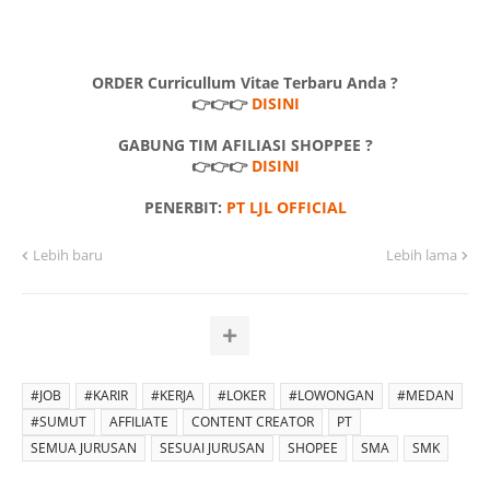
ORDER Curricullum Vitae Terbaru Anda ?
👉👉👉
DISINI
GABUNG TIM AFILIASI SHOPPEE ?
👉👉👉
DISINI
PENERBIT:
PT LJL OFFICIAL
Lebih baru
Lebih lama
#JOB
#KARIR
#KERJA
#LOKER
#LOWONGAN
#MEDAN
#SUMUT
AFFILIATE
CONTENT CREATOR
PT
SEMUA JURUSAN
SESUAI JURUSAN
SHOPEE
SMA
SMK