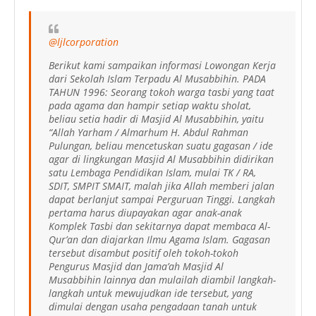
@ljlcorporation
Berikut kami sampaikan informasi Lowongan Kerja
dari Sekolah Islam Terpadu Al Musabbihin. PADA
TAHUN 1996: Seorang tokoh warga tasbi yang taat
pada agama dan hampir setiap waktu sholat,
beliau setia hadir di Masjid Al Musabbihin, yaitu
“Allah Yarham / Almarhum H. Abdul Rahman
Pulungan, beliau mencetuskan suatu gagasan / ide
agar di lingkungan Masjid Al Musabbihin didirikan
satu Lembaga Pendidikan Islam, mulai TK / RA,
SDIT, SMPIT SMAIT, malah jika Allah memberi jalan
dapat berlanjut sampai Perguruan Tinggi. Langkah
pertama harus diupayakan agar anak-anak
Komplek Tasbi dan sekitarnya dapat membaca Al-
Qur’an dan diajarkan Ilmu Agama Islam. Gagasan
tersebut disambut positif oleh tokoh-tokoh
Pengurus Masjid dan Jama’ah Masjid Al
Musabbihin lainnya dan mulailah diambil langkah-
langkah untuk mewujudkan ide tersebut, yang
dimulai dengan usaha pengadaan tanah untuk