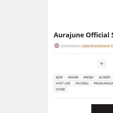
Aurajune Official 
Diterbitkan:
Lokershareinone Of
#JOB
#KARIR
#KERJA
#LOKER
HOST LIVE
PACKING
PRAMUNIAG
STORE