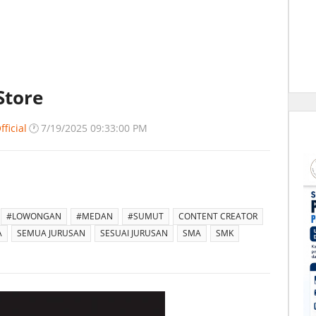
Store
ficial
🕐
7/19/2025 09:33:00 PM
#LOWONGAN
#MEDAN
#SUMUT
CONTENT CREATOR
A
SEMUA JURUSAN
SESUAI JURUSAN
SMA
SMK