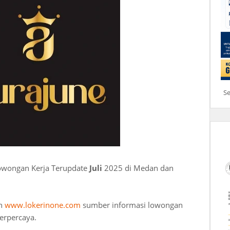
S
Lowongan Kerja Terupdate
Juli
2025 di Medan dan
an
www.lokerinone.com
sumber informasi lowongan
erpercaya.