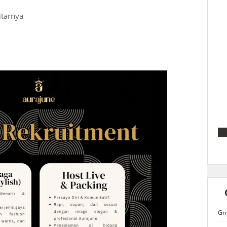
itarnya
Gri