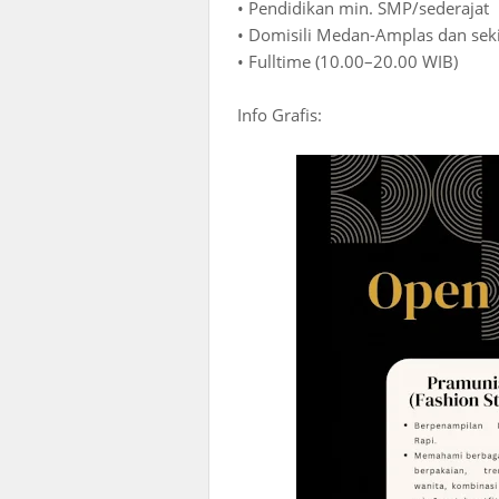
• Pendidikan min. SMP/sederajat
• Domisili Medan-Amplas dan sek
• Fulltime (10.00–20.00 WIB)
Info Grafis: