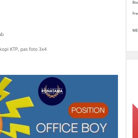
Bio
Fr
ME
ab
okopi KTP, pas foto 3x4