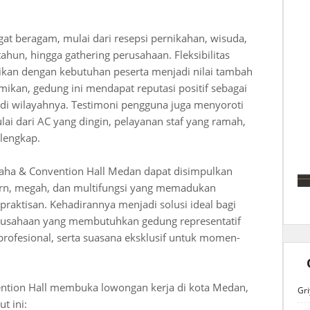
ngat beragam, mulai dari resepsi pernikahan, wisuda,
ahun, hingga gathering perusahaan. Fleksibilitas
aikan dengan kebutuhan peserta menjadi nilai tambah
smikan, gedung ini mendapat reputasi positif sebagai
k di wilayahnya. Testimoni pengguna juga menyoroti
i dari AC yang dingin, pelayanan staf yang ramah,
 lengkap.
aha & Convention Hall Medan dapat disimpulkan
ern, megah, dan multifungsi yang memadukan
aktisan. Kehadirannya menjadi solusi ideal bagi
erusahaan yang membutuhkan gedung representatif
 profesional, serta suasana eksklusif untuk momen-
ention Hall membuka lowongan kerja di kota Medan,
Gri
t ini: