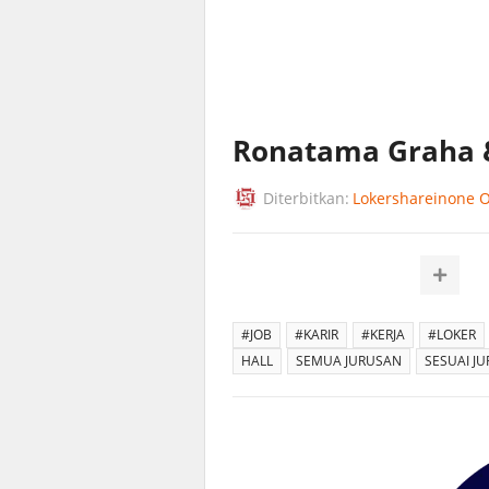
Ronatama Graha &
Diterbitkan:
Lokershareinone Of
#JOB
#KARIR
#KERJA
#LOKER
HALL
SEMUA JURUSAN
SESUAI J