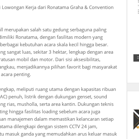
i Lowongan Kerja dari Ronatama Graha & Convention
l merupakan salah satu gedung serbaguna paling
dimiliki Ronatama, dengan fasilitas modern yang
rbagai kebutuhan acara skala kecil hingga besar.
ang sangat luas, sekitar 3 hektar, lengkap dengan area
san mobil dan motor. Dari sisi aksesibilitas,
angkau, menjadikannya pilihan favorit bagi masyarakat
acara penting.
lengkap, meliputi ruang utama dengan kapasitas ribuan
(AC) penuh, listrik dengan dukungan genset, sound
ng rias, musholla, serta area kantin. Dukungan teknis
ing hingga fasilitas loading sebelum acara juga
usan manajemen dalam memastikan kelancaran setiap
natama dilengkapi dengan sistem CCTV 24 jam,
intu masuk ganda yang memudahkan arus keluar masuk