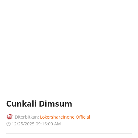
Cunkali Dimsum
Diterbitkan:
Lokershareinone Official
🕐
12/25/2025 09:16:00 AM