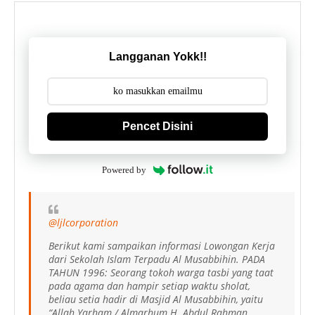
Langganan Yokk!!
Pencet Disini
Powered by
@ljlcorporation
Berikut kami sampaikan informasi Lowongan Kerja
dari Sekolah Islam Terpadu Al Musabbihin. PADA
TAHUN 1996: Seorang tokoh warga tasbi yang taat
pada agama dan hampir setiap waktu sholat,
beliau setia hadir di Masjid Al Musabbihin, yaitu
“Allah Yarham / Almarhum H. Abdul Rahman