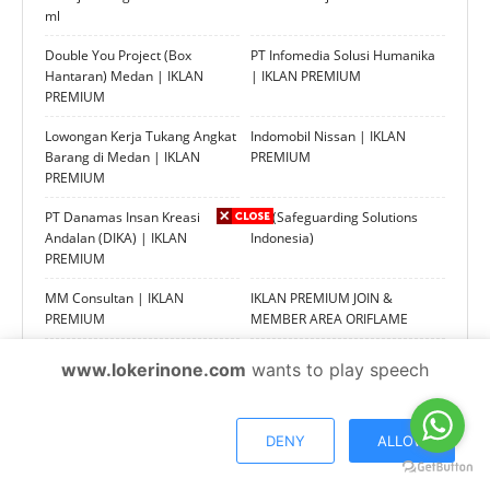
ml
Double You Project (Box
PT Infomedia Solusi Humanika
Hantaran) Medan | IKLAN
| IKLAN PREMIUM
PREMIUM
Lowongan Kerja Tukang Angkat
Indomobil Nissan | IKLAN
Barang di Medan | IKLAN
PREMIUM
PREMIUM
PT Danamas Insan Kreasi
SSI (Safeguarding Solutions
Andalan (DIKA) | IKLAN
Indonesia)
PREMIUM
MM Consultan | IKLAN
IKLAN PREMIUM JOIN &
PREMIUM
MEMBER AREA ORIFLAME
PT Shan Hai Map
PT PNM PERSERO
www.lokerinone.com
wants to play speech
PT Interpan Pasifik Futures
Happy Kids Centre
DENY
ALLOW