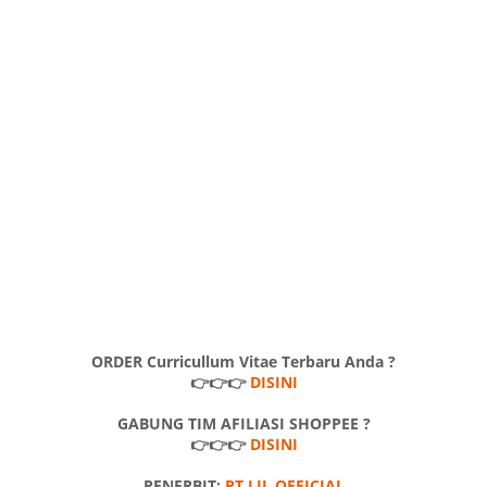
ORDER Curricullum Vitae Terbaru Anda ?
👉👉👉
DISINI
GABUNG TIM AFILIASI SHOPPEE ?
👉👉👉
DISINI
PENERBIT:
PT LJL OFFICIAL