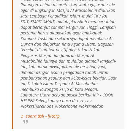
Pulungan, beliau mencetuskan suatu gagasan / ide
agar di lingkungan Masjid Al Musabbihin didirikan
satu Lembaga Pendidikan Islam, mulai TK / RA,
SDIT, SMPIT SMAIT, malah jika Allah memberi jalan
dapat berlanjut sampai Perguruan Tinggi. Langkah
pertama harus diupayakan agar anak-anak
Komplek Tasbi dan sekitarnya dapat membaca Al-
Qur’an dan diajarkan Ilmu Agama Islam. Gagasan
tersebut disambut positif oleh tokoh-tokoh
Pengurus Masjid dan Jama’ah Masjid Al
Musabbihin lainnya dan mulailah diambil langkah-
langkah untuk mewujudkan ide tersebut, yang
dimulai dengan usaha pengadaan tanah untuk
pembangunan gedung dan kelas-kelas belajar. Saat
ini, Sekolah Islam Terpadu Al Musabbihin
membuka lowongan kerja di kota Medan,
Sumatera Utara dengan posisi berikut ini: - COOK
HELPER Selengkapnya baca di 👉👉👉
#lokershareinone #lokerinone #lokermedan
♬ suara asli - ljlcorp.