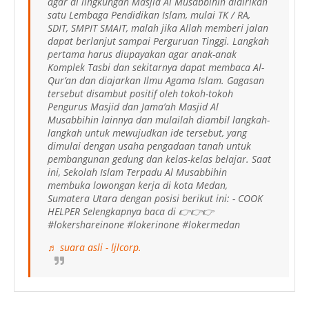
agar di lingkungan Masjid Al Musabbihin didirikan
satu Lembaga Pendidikan Islam, mulai TK / RA,
SDIT, SMPIT SMAIT, malah jika Allah memberi jalan
dapat berlanjut sampai Perguruan Tinggi. Langkah
pertama harus diupayakan agar anak-anak
Komplek Tasbi dan sekitarnya dapat membaca Al-
Qur’an dan diajarkan Ilmu Agama Islam. Gagasan
tersebut disambut positif oleh tokoh-tokoh
Pengurus Masjid dan Jama’ah Masjid Al
Musabbihin lainnya dan mulailah diambil langkah-
langkah untuk mewujudkan ide tersebut, yang
dimulai dengan usaha pengadaan tanah untuk
pembangunan gedung dan kelas-kelas belajar. Saat
ini, Sekolah Islam Terpadu Al Musabbihin
membuka lowongan kerja di kota Medan,
Sumatera Utara dengan posisi berikut ini: - COOK
HELPER Selengkapnya baca di 👉👉👉
#lokershareinone #lokerinone #lokermedan
♬ suara asli - ljlcorp.