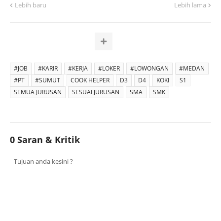
Lebih baru
Lebih lama
#JOB
#KARIR
#KERJA
#LOKER
#LOWONGAN
#MEDAN
#PT
#SUMUT
COOK HELPER
D3
D4
KOKI
S1
SEMUA JURUSAN
SESUAI JURUSAN
SMA
SMK
0 Saran & Kritik
Tujuan anda kesini ?