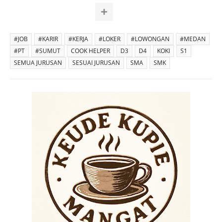
#JOB
#KARIR
#KERJA
#LOKER
#LOWONGAN
#MEDAN
#PT
#SUMUT
COOK HELPER
D3
D4
KOKI
S1
SEMUA JURUSAN
SESUAI JURUSAN
SMA
SMK