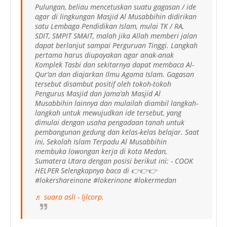
Pulungan, beliau mencetuskan suatu gagasan / ide
agar di lingkungan Masjid Al Musabbihin didirikan
satu Lembaga Pendidikan Islam, mulai TK / RA,
SDIT, SMPIT SMAIT, malah jika Allah memberi jalan
dapat berlanjut sampai Perguruan Tinggi. Langkah
pertama harus diupayakan agar anak-anak
Komplek Tasbi dan sekitarnya dapat membaca Al-
Qur’an dan diajarkan Ilmu Agama Islam. Gagasan
tersebut disambut positif oleh tokoh-tokoh
Pengurus Masjid dan Jama’ah Masjid Al
Musabbihin lainnya dan mulailah diambil langkah-
langkah untuk mewujudkan ide tersebut, yang
dimulai dengan usaha pengadaan tanah untuk
pembangunan gedung dan kelas-kelas belajar. Saat
ini, Sekolah Islam Terpadu Al Musabbihin
membuka lowongan kerja di kota Medan,
Sumatera Utara dengan posisi berikut ini: - COOK
HELPER Selengkapnya baca di 👉👉👉
#lokershareinone #lokerinone #lokermedan
♬ suara asli - ljlcorp.