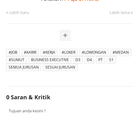
Lebih baru
Lebih lama
#JOB
#KARIR
#KERJA
#LOKER
#LOWONGAN
#MEDAN
#SUMUT
BUSINESS EXECUTIVE
D3
D4
PT
S1
SEMUA JURUSAN
SESUAI JURUSAN
0 Saran & Kritik
Tujuan anda kesini ?