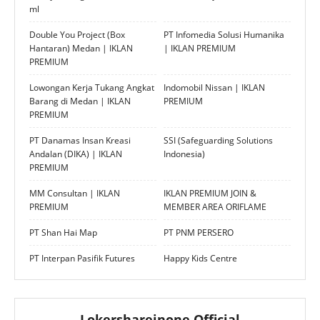
ml
Double You Project (Box
PT Infomedia Solusi Humanika
Hantaran) Medan | IKLAN
| IKLAN PREMIUM
PREMIUM
Lowongan Kerja Tukang Angkat
Indomobil Nissan | IKLAN
Barang di Medan | IKLAN
PREMIUM
PREMIUM
PT Danamas Insan Kreasi
SSI (Safeguarding Solutions
Andalan (DIKA) | IKLAN
Indonesia)
PREMIUM
MM Consultan | IKLAN
IKLAN PREMIUM JOIN &
PREMIUM
MEMBER AREA ORIFLAME
PT Shan Hai Map
PT PNM PERSERO
PT Interpan Pasifik Futures
Happy Kids Centre
Lokershareinone Official