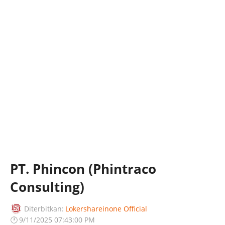
PT. Phincon (Phintraco
Consulting)
Diterbitkan:
Lokershareinone Official
🕐
9/11/2025 07:43:00 PM