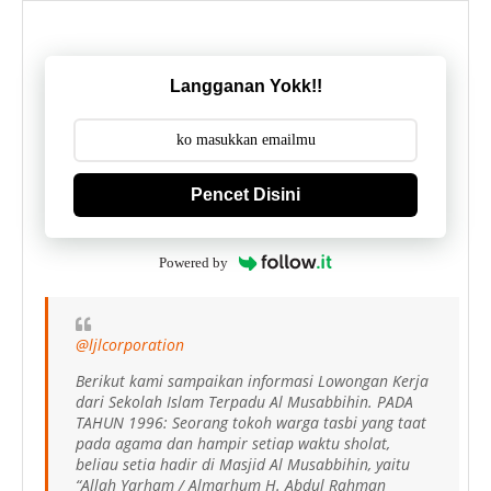
Langganan Yokk!!
Pencet Disini
Powered by
@ljlcorporation
Berikut kami sampaikan informasi Lowongan Kerja
dari Sekolah Islam Terpadu Al Musabbihin. PADA
TAHUN 1996: Seorang tokoh warga tasbi yang taat
pada agama dan hampir setiap waktu sholat,
beliau setia hadir di Masjid Al Musabbihin, yaitu
“Allah Yarham / Almarhum H. Abdul Rahman