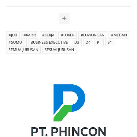
#JOB
#KARIR
#KERJA
#LOKER
#LOWONGAN
#MEDAN
#SUMUT
BUSINESS EXECUTIVE
D3
D4
PT
S1
SEMUA JURUSAN
SESUAI JURUSAN